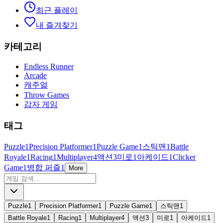
최근 플레이
내 즐겨찾기
카테고리
Endless Runner
Arcade
캐주얼
Throw Games
감자 게임
태그
Puzzle
1
Precision Platformer
1
Puzzle Game
1
스틱맨
1
Battle
Royale
1
Racing
1
Multiplayer
4
액션
3
미로
1
아케이드
1
Clicker
Game
1
병합 퍼즐
1
More
Puzzle
1
Precision Platformer
1
Puzzle Game
1
스틱맨
1
Battle Royale
1
Racing
1
Multiplayer
4
액션
3
미로
1
아케이드
1