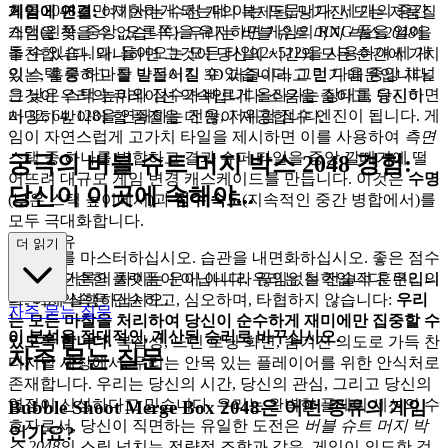
회를 2048로만 제한하게 되는데 이는 드뭅니다. 세 개의 중간
게임에 연결:
여기서는 수천 개의 복제된, 망가진, 또는 저품질
스택(왼쪽, 중앙, 오른쪽)을 유지하면 게임의 RNG 풀을 열어
게임을 찾을 수 없습니다. 우리는
버블 슈트 머지 박스 2048
을
둘 수 있습니다. 들어오는 모든 타일(2~512)을 사용하여 세 개
추천합니다. 왜냐하면 그것이 당신의 시간의 모든 순간에 가치
의 스택 중 하나를 발전시킬 수 있습니다. 그런 다음 중앙 채널
있는, 훌륭하고 잘 만들어진 3D 퍼즐이라고 믿기 때문입니다.
은 낮은 스택 높이와 점수가 빠르게 올라가는 상태를 유지하면
그것이 우리의 큐레이션 약속입니다: 소음을 줄이고, 당신이
서 32, 64, 128을 연쇄하는 전용, 저위험 점수 엔진이 됩니다. 게
마땅히 받아야 할 품질을 더 많이 제공합니다.
임이 자연스럽게 고가치 타일을 제시하면 이를 사용하여
측면
스택 중 하나를 병합하고 결과 슈퍼 타일을 중앙 깔때기에 떨
궁극의 버블 슈트 머지 박스 2048 경험:
어뜨려 대규모 게임 변경 캐스케이드를 만듭니다. 이것은
수명
당신이 이곳에 속해야...
(낮은 스택 높이에서)과
점수 속도
(지속적인 중간 병합에서)를
모두 극대화합니다.
하는 이유
더 읽기
이 원리를 마스터하십시오. 습관을 내면화하십시오. 좋은 점수
와 세계 기록의 차이는 운이 아니라 끊임없는 전술적 훈련입니
우리는 단순한 플랫폼이 아닙니다. 우리는 철학입니다. 우리의
다. 이제 실행하십시오.
브랜드 약속은 단순하고, 심오하며, 타협하지 않습니다:
우리
자주 묻는 질문
는 모든 마찰을 처리하여 당신이 순수하게 재미에만 집중할 수
이 분석을 절대적인, 계산된 승리로 바꾸십시오.
있도록 합니다.
복잡성, 느린 로딩 화면, 숨겨진 의도로 가득 찬
자주 묻는 질문
디지털 세상에서, 우리는 안목 있는 플레이어를 위한 안식처로
존재합니다. 우리는 당신의 시간, 당신의 관심, 그리고 당신의
열정이 신성하다고 믿습니다. 우리는 완벽한 플레이 세션의 수
Bubble Shoot Merge Box 2048은 어떤 종류의 게임
호자로서, 당신이 직면하는 유일한 도전은
버블 슈트 머지 박
인가요?
스 2048
의 스릴 넘치는 전략적 조합과 같은, 게임이 의도한 것