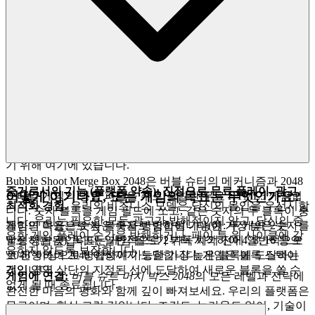
여 첫 번째 숫자 큐브를 쏠 준비가 됩니다. 마찰 없이, 순수하고
즉각적인 재미만 있습니다.
2. 정직한 재미: 제로 압력 약속
진정한 환대는 아무런 의무 없이 당신이 환영받는다는 것을 아
는 것을 의미합니다. 우리는 아무것도 숨기지 않고 아무것도
요구하지 않는 경험에서 오는 안도감과 신뢰를 느끼기를 바랍
니다. 우리는 방해적인 광고, 공격적인 수익 창출, 또는 숨겨진
유료 결제로 당신의 즐거움을 훼손하는 것을 거부합니다. 우리
는 주의를 산만하게 하는 것이 아니라 엔터테인먼트를 제공하
기 위해 여기에 있습니다.
Bubble Shoot Merge Box 2048은 버블 슈터의 메커니즘과 2048
증거로서의 기능 (플랫폼 약속):
진정으로 무료 플레이, 광고
어떻게 이기나요, 또는 게임의 목표는 무엇인가요?
스타일 게임의 병합 퍼즐을 주로 결합한 무료 HTML5 게임입
최적화 경험.
우리의 비즈니스 모델은 당신의 몰입을 우선시합
니다. 숫자 블록을 게임 필드에 쏘고, 같은 숫자의 두 블록이 충
니다. 우리는 필요한 모든 광고가 방해적이지 않고, 당신의 중
돌하면 다음으로 높은 숫자로 병합됩니다(예: 두 개의 '2'는
게임의 목표는 숫자 블록을 병합하여 가능한 가장 높은 숫자를
요한 게임 플레이 순간을 방해하거나, 페이 투 윈 사이클에 강
'4'로 병합됨). 목표는 게임 필드가 가득 차기 전에 일반적으로
달성하는 것입니다. 일반적으로 2부터 시작하여 4, 8, 16 등으
요하지 않도록 보장합니다.
'2048' 이상으로 병합하여 가능한 가장 높은 블록에 도달하는
로 진행하여 2048 이상까지 도달합니다. 게임은 블록 스택이
것입니다.
게임 영역 상단의 지정된 선에 도달하여 새로운 블록을 쏠 수
게임에 연결:
버블 슈트 머지 박스 2048
의 모든 레벨과 전략에
없게 될 때 종료됩니다.
완전한 마음의 평화와 함께 깊이 빠져보세요. 우리의 플랫폼은
무료이며, 항상 그럴 것입니다. 조건도, 놀라움도 없이, 기술이