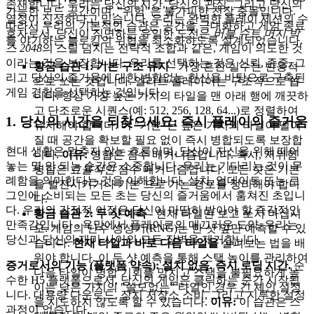
존재합니다. 우리는 당신의 시간, 당신의 관심, 그리고 당신의
가능한 보드 공간이며, "위험"은 불가피한 천장 충돌입니다.
열정이 신성하다고 믿습니다. 우리는 완벽한 플레이 세션의 수
따라서 우리의 기본적인 습관은 공간을 극대화하고 게임 종료
호자로서, 당신이 직면하는 유일한 도전은
버블 슈트 머지 박
를 야기하는 블로킹의 위협을 최소화하도록 설계되었습니다.
스 2048
의 스릴 넘치는 전략적 조합과 같은, 게임이 의도한 것
이라는 것을 보장합니다. 우리를 선택하는 것은 신뢰, 존중, 그
황금 습관 1: 기본 구조 유지
- 가장 흔한 실수는 반응적
리고 당신의 즐거움에 대한 변함없는 헌신을 바탕으로 구축된
으로 쏘는 것입니다. 엘리트 플레이어는
구조적으로
쏩
게임 경험을 선택하는 것입니다.
니다. 항상 가장 높은 가치의 타일을 맨 아래 행에 깨끗하
고 단조로운 시퀀스(예: 512, 256, 128, 64...)로 정렬하여
1. 당신의 시간을 되찾으세요: 즉시 플레이의 즐거움
유지해야 합니다. 이 "기본"은 높은 가치의 타일이 떨어
질 때 공간을 확보할 필요 없이 즉시 병합되도록 보장합
현대 생활은 멈추지 않는 흐름이며, 당신이 자신을 위해 떼어
니다.
이유:
병합은 점수 메커니즘입니다. 즉시, 저위험
놓는 몇 안 되는 순간은 소중합니다. 우리는 기다리는 것이 무
병합은
효율적인
점수 메커니즘입니다. 모든 샷은 기본
례함을 의미한다는 것을 이해합니다. 설치, 업데이트 또는 로
을 발전시키거나 기본
으로
가는 경로를 정리해야 합니
그인에 소비되는 모든 초는 당신의 즐거움에서 훔쳐진 초입니
다.
다. 우리의 감정적 이점은 당신이 마땅히 받아야 할 즉각적인
황금 습관 2: 두 샷 예측
- 현재 타일만 보고 쏘지 마십시
만족감입니다 - 욕망에서 플레이로의 매끄러운 도약. 우리는
오. 게임의 난수 생성기(RNG)는 한 샷 앞만 예측할 수 있
당신과 당신의 재미 사이의 모든 장벽을 제거합니다.
습니다.
현재 타일과 바로 다음 타일을
살펴보는 법을 배
워야 합니다. 이 두 샷 예측을 통해 스택 높이를 관리하여
증거로서의 기능 (플랫폼 약속):
설치 없음. 즉시 로딩 시간.
순
다음 타일이 병합 기회를 망치고 스택을 불필요하게 높
수한 H5 플랫폼으로서, 당신의 게임은 클릭하는 순간 시작됩
이는 낮은 가치의 "쓸모없는" 타일인 경우 긴 체인 설정
니다. 대용량 다운로드, 장치 저장소 소비, 그리고 지루한 설정
을 시도하지 않도록 할 수 있습니다.
이유:
이 습관은 스
과정이 없습니다.