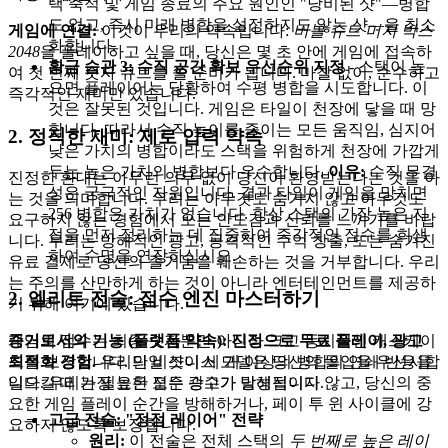
택 축적 및 게임 종료의 주요 원인인 "낭비된 샷"—병합
도 없고, 즉시 미래 병합을 설정하지도 않는 샷—을 최소
게임에 연결:
이것이 우리의 약속입니다:
버블 슈트 머지 박스
화합니다.
2048
을 플레이하고 싶을 때, 당신은 몇 초 안에 게임에 접속하
황금 습관 3: 수직 공간 확보 우선순위 지정
- 스택이 높
여 첫 번째 숫자 큐브를 쏠 준비가 됩니다. 마찰 없이, 순수하고
으면 플레이어는 당황하여 수평 병합을 시도합니다. 이
즉각적인 재미만 있습니다.
것은 잘못된 것입니다. 게임은 타일이 천장에 닿을 때 망
합니다. 따라서 수직 높이를 줄이는 모든 움직임, 심지어
2. 정직한 재미: 제로 압력 약속
낮은 가치의 병합이라도 스택을 위험하게 천장에 가깝게
두는 높은 가치의 병합보다 우수합니다.
이유:
수직 무결
진정한 환대는 아무런 의무 없이 당신이 환영받는다는 것을 아
성은 궁극적인 자원입니다. 결과 타일이 게임을 망치면
는 것을 의미합니다. 우리는 아무것도 숨기지 않고 아무것도
256 병합은 가치가 없습니다. 항상 스택의 가장 높은 지
요구하지 않는 경험에서 오는 안도감과 신뢰를 느끼기를 바랍
점을 먼저 정리하는 데 집중하여 즉각적인 점수를 희생
니다. 우리는 방해적인 광고, 공격적인 수익 창출, 또는 숨겨진
하여 수명을 연장하십시오.
유료 결제로 당신의 즐거움을 훼손하는 것을 거부합니다. 우리
는 주의를 산만하게 하는 것이 아니라 엔터테인먼트를 제공하
2. 엘리트 전술: 점수 엔진 마스터하기
기 위해 여기에 있습니다.
게임의 점수는 최종 숫자뿐만 아니라 크고 동시적인 캐스케이
증거로서의 기능 (플랫폼 약속):
진정으로 무료 플레이, 광고
드를 보상합니다. 단일 샷이 세 개 이상의 병합의 연쇄 반응을
최적화 경험.
우리의 비즈니스 모델은 당신의 몰입을 우선시합
일으킬 때 가장 높은 점수 승수가 달성됩니다.
니다. 우리는 필요한 모든 광고가 방해적이지 않고, 당신의 중
요한 게임 플레이 순간을 방해하거나, 페이 투 윈 사이클에 강
고급 전술: "정점 레이어" 전략
요하지 않도록 보장합니다.
원리:
이 전술은 전체 스택의
두 번째로 높은 레이