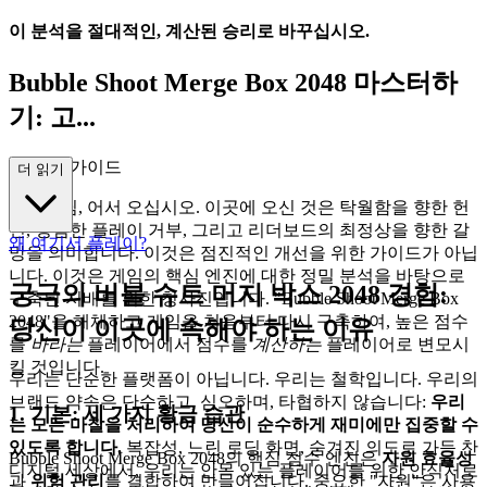
이 분석을 절대적인, 계산된 승리로 바꾸십시오.
Bubble Shoot Merge Box 2048 마스터하
기: 고...
급 전략 가이드
더 읽기
분석가님, 어서 오십시오. 이곳에 오신 것은 탁월함을 향한 헌
신, 평범한 플레이 거부, 그리고 리더보드의 최정상을 향한 갈
왜 여기서 플레이?
망을 의미합니다. 이것은 점진적인 개선을 위한 가이드가 아닙
니다. 이것은 게임의 핵심 엔진에 대한 정밀 분석을 바탕으로
궁극의 버블 슈트 머지 박스 2048 경험:
구축된 지배를 위한 청사진입니다. "Bubble Shoot Merge Box
2048"을 해체하고 게임을 처음부터 다시 구축하여, 높은 점수
당신이 이곳에 속해야 하는 이유
를
바라는
플레이어에서 점수를
계산하는
플레이어로 변모시
킬 것입니다.
우리는 단순한 플랫폼이 아닙니다. 우리는 철학입니다. 우리의
브랜드 약속은 단순하고, 심오하며, 타협하지 않습니다:
우리
1. 기본: 세 가지 황금 습관
는 모든 마찰을 처리하여 당신이 순수하게 재미에만 집중할 수
있도록 합니다.
복잡성, 느린 로딩 화면, 숨겨진 의도로 가득 찬
Bubble Shoot Merge Box 2048의 핵심 점수 엔진은
자원 효율성
디지털 세상에서, 우리는 안목 있는 플레이어를 위한 안식처로
과
위험 관리
를 결합하여 만들어집니다. 중요한 "자원"은 사용