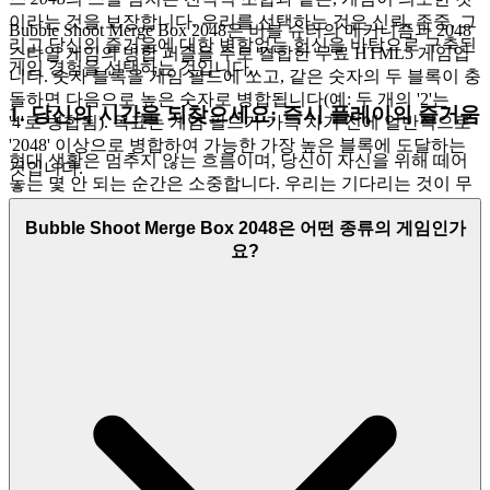
이라는 것을 보장합니다. 우리를 선택하는 것은 신뢰, 존중, 그
Bubble Shoot Merge Box 2048은 버블 슈터의 메커니즘과 2048
리고 당신의 즐거움에 대한 변함없는 헌신을 바탕으로 구축된
스타일 게임의 병합 퍼즐을 주로 결합한 무료 HTML5 게임입
게임 경험을 선택하는 것입니다.
니다. 숫자 블록을 게임 필드에 쏘고, 같은 숫자의 두 블록이 충
돌하면 다음으로 높은 숫자로 병합됩니다(예: 두 개의 '2'는
1. 당신의 시간을 되찾으세요: 즉시 플레이의 즐거움
'4'로 병합됨). 목표는 게임 필드가 가득 차기 전에 일반적으로
'2048' 이상으로 병합하여 가능한 가장 높은 블록에 도달하는
현대 생활은 멈추지 않는 흐름이며, 당신이 자신을 위해 떼어
것입니다.
놓는 몇 안 되는 순간은 소중합니다. 우리는 기다리는 것이 무
례함을 의미한다는 것을 이해합니다. 설치, 업데이트 또는 로
Bubble Shoot Merge Box 2048은 어떤 종류의 게임인가
그인에 소비되는 모든 초는 당신의 즐거움에서 훔쳐진 초입니
요?
다. 우리의 감정적 이점은 당신이 마땅히 받아야 할 즉각적인
만족감입니다 - 욕망에서 플레이로의 매끄러운 도약. 우리는
당신과 당신의 재미 사이의 모든 장벽을 제거합니다.
증거로서의 기능 (플랫폼 약속):
설치 없음. 즉시 로딩 시간.
순
수한 H5 플랫폼으로서, 당신의 게임은 클릭하는 순간 시작됩
니다. 대용량 다운로드, 장치 저장소 소비, 그리고 지루한 설정
과정이 없습니다.
게임에 연결:
이것이 우리의 약속입니다:
버블 슈트 머지 박스
2048
을 플레이하고 싶을 때, 당신은 몇 초 안에 게임에 접속하