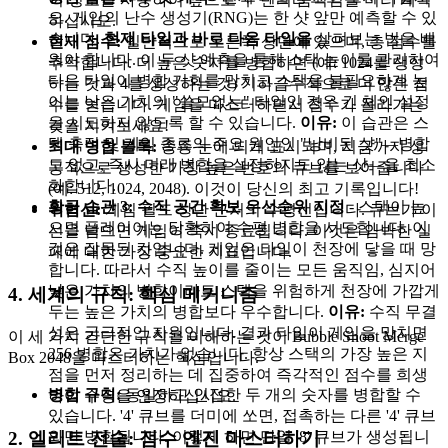
오. 게임의 난수 생성기(RNG)는 한 샷 앞만 예측할 수 있
하십시오.
습니다.
현재 타일과 바로 다음 타일을
살펴보는 법을 배
현재 점수:
일반적으로 오른쪽 상단에 있으며, 총 점수를
워야 합니다. 이 두 샷 예측을 통해 스택 높이를 관리하여
추적합니다. 더 높은 숫자를 병합하면 (예: 1024를 생성
다음 타일이 병합 기회를 망치고 스택을 불필요하게 높
하는 것과 4를 생성하는 것) 기하급수적으로 더 많은 점
이는 낮은 가치의 "쓸모없는" 타일인 경우 긴 체인 설정
수를 얻습니다. 게임을 마스터하면서 점수가 올라가는
을 시도하지 않도록 할 수 있습니다.
이유:
이 습관은 스
것을 지켜보세요!
택 축적 및 게임 종료의 주요 원인인 "낭비된 샷"—병합
최대 병합 블록:
종종 눈에 띄게 표시되며, 지금까지 성
도 없고, 즉시 미래 병합을 설정하지도 않는 샷—을 최소
공적으로 생성한 가장 높은 번호의 큐브를 보여줍니다
화합니다.
(예: 512, 1024, 2048). 이것이 당신의 최고 기록입니다!
황금 습관 3: 수직 공간 확보 우선순위 지정
- 스택이 높
위험선:
게임 필드 상단 근처의 수평선입니다. 큐브가 이
으면 플레이어는 당황하여 수평 병합을 시도합니다. 이
선을 넘으면 게임이 즉시 종료됩니다. 이것은 임박한 실
것은 잘못된 것입니다. 게임은 타일이 천장에 닿을 때 망
패에 대한 가장 중요한 지표입니다.
합니다. 따라서 수직 높이를 줄이는 모든 움직임, 심지어
낮은 가치의 병합이라도 스택을 위험하게 천장에 가깝게
4. 세계의 규칙: 핵심 메커니즘
두는 높은 가치의 병합보다 우수합니다.
이유:
수직 무결
성은 궁극적인 자원입니다. 결과 타일이 게임을 망치면
이 세 가지 간단한 규칙을 이해하는 것이 Bubble Shoot Merge
256 병합은 가치가 없습니다. 항상 스택의 가장 높은 지
Box 2048을 마스터하는 핵심입니다.
점을 먼저 정리하는 데 집중하여 즉각적인 점수를 희생
병합 규칙:
동일하고 인접한 두 개의 숫자를 병합할 수
하여 수명을 연장하십시오.
있습니다. '4' 큐브를 더미에 쏘면, 접촉하는 다른 '4' 큐브
와만 병합됩니다. 이렇게 하면 단일 '8' 큐브가 생성됩니
2. 엘리트 전술: 점수 엔진 마스터하기