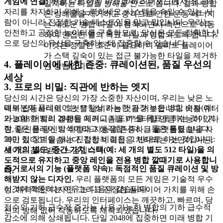
게임에 연결:
버블 슈트 머지 박스 2048
리더보드에서 최고의
일치하는 타일을
방해물 안으로
쏩니다. 결과 병합
자리를 차지하기 위해 노력하세요. 시스템을 속일 수 있는 사
은 방해물을 제거하고 충격으로 인한 운동 에너지
람이 아니라 진정한 기술 테스트임을 알고 말입니다. 우리는
는 새로운 병합 타일이 정착되면서 측면으로 이동
안전하고 공정한 놀이터를 구축하므로, 당신은 모든 정확한 샷
하여 인접한 열의 목표 타일과 병합되도록 합니다.
으로 당신의 유산을 구축하는 데 집중할 수 있습니다.
이것은 정밀한 조준이 필요하며 엘리트 플레이어
가 스택 깊숙이 있는 접근 불가능한 타일을 제거하
4. 플레이어에 대한 존중: 큐레이션된, 품질 우선의
는 방법입니다.
세상
3. 프로의 비밀: 직관에 반하는 엣지
당신의 시간은 당신의 가장 소중한 자산이며, 우리는 낮은 노
대부분의 플레이어는 **항상 가능한 가장 높은 병합 숫자(예:
력의 잡동사니로 그것을 낭비하는 것을 거부합니다. 버블 슈터
가능한 한 빨리 2048을 치려고 시도)**를 목표로 하는 것이 가
와 2048 머지의 결합된 메커니즘을 마스터할 만큼 지능이 있다
장 좋은 플레이 방식이라고 생각합니다. 그들은 틀렸습니다.
면, 당신은 당신의 취향과 지능을 존중하는 플랫폼을 받을 자
50만 점 장벽을 깨는 진정한 비결은 그 반대로 하는 것입니다:
격이 있다고 믿습니다. 감정적 이점은 처리되는 것만이 아닌,
세 개의 별도, 중간 가치 스택(예: 세 개의 별도 512 타일)을 의
보이고 감사받는 느낌입니다.
도적으로 유지하고 중앙 레인을 전용 병합 깔때기로 사용합니
증거로서의 기능 (플랫폼 약속):
독점적인 품질 큐레이션 및 방
다.
해받지 않는 디자인.
우리 플랫폼의 모든 게임은 기술적 우수
이것이 작동하는 이유는 다음과 같습니다.
성, 매력적인 디자인, 그리고 진정한 플레이어 가치를 위해 손
으로 검토됩니다. 우리의 인터페이스는 깨끗하고, 빠르며, 당
점수의 기하 급수적 증가는 사용 가능한 병합의 기하 급수적
신의 방해 없이 작동하도록 제작되었습니다.
감소에 의해 상쇄됩니다. 단일 2048에 집중하면 미래 병합 기