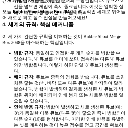
위험선:
게임 필드 상단 근처의 수평선입니다. 큐브가 이
갱신이 큰 승리처럼 느껴집니다.
선을 넘으면 게임이 즉시 종료됩니다. 이것은 임박한 실
오늘
Bubble Shoot Merge Box 2048
의 역동적인 세계로 뛰어들
패에 대한 가장 중요한 지표입니다.
어 새로운 최고 점수 전설을 만들어보세요!
4. 세계의 규칙: 핵심 메커니즘
이 세 가지 간단한 규칙을 이해하는 것이 Bubble Shoot Merge
Box 2048을 마스터하는 핵심입니다.
병합 규칙:
동일하고 인접한 두 개의 숫자를 병합할 수
있습니다. '4' 큐브를 더미에 쏘면, 접촉하는 다른 '4' 큐브
와만 병합됩니다. 이렇게 하면 단일 '8' 큐브가 생성됩니
다.
배치 규칙:
큐브는 중력의 영향을 받습니다. 큐브를 쏘면
처음 닿는 것(벽, 바닥 또는 다른 큐브)에 착지하여 달라
붙습니다. 병합이 발생하면 결과로 생성된 새 큐브가 병
합된 위치에 배치되어 연쇄 붕괴 또는 새로운 병합을 일
으킬 수 있습니다.
연쇄 반응 규칙:
병합이 발생하고 새로 생성된 큐브(예:
'8')가 동일한 이웃 큐브(다른 '8')에 닿으면 즉시 병합되어
다음 숫자(16)를 형성합니다. 이러한 연쇄 반응을 유발하
는 샷을 계획하는 것이 높은 점수를 얻고 공간을 확보하