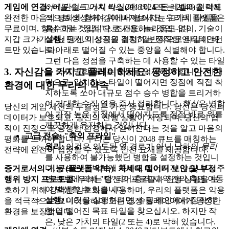
어
에 단일 고가치 타일(예: 1024 또는 2048)을 의도
게임에 연결:
버블 슈트 머지 박스 2048
의 모든 레벨과 전략에
적으로 생성하여 위에서 떨어지는 고가치 타일을
완전한 마음의 평화와 함께 깊이 빠져보세요. 우리의 플랫폼은
흡수하는 "정점"으로 사용하는 것입니다.
무료이며, 항상 그럴 것입니다. 조건도, 놀라움도 없이, 기술이
실행:
먼저, 이상적인 위치, 일반적으로 타일이 바
지갑 크기가 아닌 당신의 성공을 결정하는 정직한 엔터테인먼
로 아래로 떨어질 수 있는 중앙을 식별해야 합니다.
트만 있습니다.
그런 다음 정점을 구축하는 데 사용할 수 있는 타일
3. 자신감을 가지고 플레이하세요: 공정하고 안전한
을 즉시 병합하려는 충동을 억제해야 합니다. 마지
막으로, 일치하는 타일이 떨어지면 정점에 직접 착
환경에 대한 우리의 약속
지하도록 쏘아 대규모 점수 승수 병합을 트리거하
여 거대한 수직 열을 즉시 정리합니다.
핵심
은 병합
당신의 게임 세션의 무결성은 가장 중요합니다. 당신은 당신의
이 가장 높은 지점에서 떨어지도록 정점 바로 위를
데이터가 보호되고, 당신의 진행 상황이 저장되며, 당신의 업
깨끗하게 유지하는 것입니다.
적이 진정으로 공정한 환경에서 얻어진다는 것을 알고 마음의
고급 전술: "축외 프라임"
평화를 느껴야 합니다. 우리는 당신이 2048 큐브를 매칭하는
원리:
이것은 의도된 열 경로가 아닌 낙하의
물리
전략에 완전히 집중할 수 있도록 안전 요새를 제공합니다.
를 사용하여 불가능했던 병합을 설정하는 것입니
다. 큐브는 완벽하게 똑바로 떨어지지 않습니다. 주
증거로서의 기능 (플랫폼 약속):
차세대 데이터 보안 및 부정
변 큐브에 의해 "탭"되어 충격 시 약간의 측면 이동
행위 방지 프로토콜.
우리는 당신의 프로필과 진행 상황을 보
이 발생할 수 있습니다.
호하기 위해 강력한 암호화를 사용하며, 우리의 플랫폼은 악용
실행:
이것을 실행하려면, 슈팅 레인에서 정확히
을 적극적으로 모니터링하여 모든 경쟁 플레이어에게 공정한
한 열 떨어진 목표 타일을 찾으십시오. 하지만 작
환경을 보장합니다.
은, 낮은 가치의 타일(2 또는 4)로 막혀 있습니다.