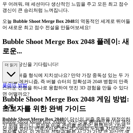
우 어려워, 매 세션마다 생산적인 느낌을 주고 모든 최고 점수
갱신이 큰 승리처럼 느껴집니다.
오늘
Bubble Shoot Merge Box 2048
의 역동적인 세계로 뛰어들
어 새로운 최고 점수 전설을 만들어보세요!
Bubble Shoot Merge Box 2048 플레이: 새
로운...
모험이 당신을 기다립니다!
더 읽기
똑같은 퍼즐 형식에 지치셨나요? 만약 가장 중독성 있는 두 가
지 퍼즐 메커니즘, 즉 버블 슈터의 정확성과 2048 병합의 만족
플레이 방법
스러운 진행을 하나로 융합하여 멋진 3D 경험을 만들 수 있다
면 어떨까요?
Bubble Shoot Merge Box 2048 게임 방법:
소개
초보자를 위한 완벽 가이드
Bubble Shoot Merge Box 2048
이 당신의 퍼즐 중독을 재정의하
Bubble Shoot Merge Box 2048에 오신 것을 환영합니다! 이 게임
기 위해 왔으니, 일정을 비울 준비를 하세요. 평면적인 2차원
은 버블 슈터의 만족스러운 액션과 2048의 두뇌를 자극하는 전
격자를 넘어, 이 게임은 전략과 빠른 사고가 가장 큰 자산인 생