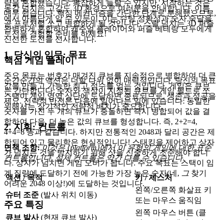
략을 혼합했습니다. 복잡하게 들릴 수 있지만, 시작하는 것은
동감 넘치는 고강도 3D 환경으로 여러분을 안내합니다. 이름
매우 쉽습니다. 핵심 메커니즘을 간단한 단계로 분해했으므로,
에서 아름답게 알 수 있듯이, 이는 슈팅 정확성과 숫자 숙달을
곧 프로처럼 쏘고 병합하게 될 것입니다. 스릴 넘치는 3D 퍼즐
완벽하게 혼합하여 캐주얼 플레이어와 퍼즐 베테랑 모두에게
도전을 경험할 준비를 하세요!
신선한 도전을 선사합니다.
1. 당신의 임무: 목표
핵심 게임 플레이
주요 목표는 번호가 매겨진 큐브를 지속적으로 병합하여 더 큰
순간순간의 액션은 더할 나위 없이 매력적입니다. 당신의 목표
값을 만들고 가능한 최고 점수를 얻는 것입니다. 게임은 큐브
는 간단합니다: 숫자와 색상이 지정된 큐브를 게임 필드로 쏘
스택이 게임 영역 상단에 도달하면 종료되므로, 생존과 성공을
세요. 전략적 반전은 다음에 일어나는 일에 있습니다: 동일한
위해서는 장기적인 전략적 배치가 중요합니다.
숫자를 가진 두 개의 큐브가 충돌하면 즉시 병합되어 값을 결
합하여 다음, 더 높은 값의 큐브를 형성합니다. 즉, 2+2=4,
2. 지휘: 컨트롤
4+4=8 등과 같습니다. 하지만 전통적인 2048과 달리 공간은 제
한되어 있고 물리학은 현실적입니다! 스태킹을 제어하고 상자
면책 조항:
이것은 {platform}에서 이 유형의 게임에 대한 표준
가 넘치는 것을 방지하기 위해 샷을 신중하게 조준해야 합니
컨트롤입니다. 실제 컨트롤은 약간 다를 수 있습니다.
다. 상자가 넘치면 게임 오버가 됩니다. 주요 목표는 스택이 임
계 질량에 도달하기 전에 가능한 가장 높은 숫자(네,
그
찾기
액션 / 목적
키 / 제스처
어려운 2048 이상!)에 도달하는 것입니다.
왼쪽/오른쪽 화살표 키
슈터 조준
(발사 위치 이동)
또는 마우스 움직임
주요 특징
왼쪽 마우스 버튼 (클
큐브 발사
(현재 큐브 발사)