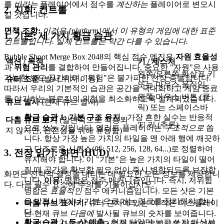
를
바라는
플레이어에서 점수를
계산하는
플레이어로 변모시
2. 지휘: 컨트롤
킬 것입니다.
면책 조항:
이것은 {platform}에서 이 유형의 게임에 대한 표준
1. 기본: 세 가지 황금 습관
컨트롤입니다. 실제 컨트롤은 약간 다를 수 있습니다.
Bubble Shoot Merge Box 2048의 핵심 점수 엔진은
자원 효율성
액션 / 목적
키 / 제스처
과
위험 관리
를 결합하여 만들어집니다. 중요한 "자원"은 사용
왼쪽/오른쪽 화살표 키
가능한 보드 공간이며, "위험"은 불가피한 천장 충돌입니다.
슈터 조준
(발사 위치 이동)
또는 마우스 움직임
따라서 우리의 기본적인 습관은 공간을 극대화하고 게임 종료
왼쪽 마우스 버튼 (클
를 야기하는 블로킹의 위협을 최소화하도록 설계되었습니다.
큐브 발사
(현재 큐브 발사)
릭) 또는 스페이스바
황금 습관 1: 기본 구조 유지
- 가장 흔한 실수는 반응적
다음 큐브 보기
(일반적으로 적용되
'E' 키 (추론)
으로 쏘는 것입니다. 엘리트 플레이어는
구조적으로
쏩
지 않지만, 완전성을 위해 유용함)
니다. 항상 가장 높은 가치의 타일을 맨 아래 행에 깨끗하
고 단조로운 시퀀스(예: 512, 256, 128, 64...)로 정렬하여
3. 전장 읽기: 화면 (HUD)
유지해야 합니다. 이 "기본"은 높은 가치의 타일이 떨어
질 때 공간을 확보할 필요 없이 즉시 병합되도록 보장합
화면은 전략적 결정을 내리는 데 필요한 모든 정보를 제공합니
니다.
이유:
병합은 점수 메커니즘입니다. 즉시, 저위험
다. 다음 필수 요소에 주의를 기울이십시오.
병합은
효율적인
점수 메커니즘입니다. 모든 샷은 기본
을 발전시키거나 기본
으로
가는 경로를 정리해야 합니
다음 큐브 표시기:
슈터 근처에 있는 이 작은 디스플레이
다.
는 현재 큐브
다음에
발사될 큐브의 숫자를 보여줍니다.
황금 습관 2: 두 샷 예측
- 현재 타일만 보고 쏘지 마십시
이 정보를 사용하여 앞으로 두 번의 움직임을 미리 계획