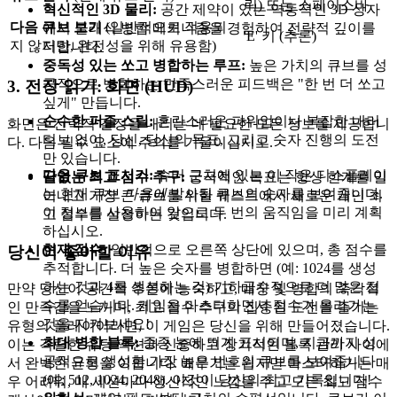
릭) 또는 스페이스바
혁신적인 3D 물리:
공간 제약이 있는 역동적인 3D 상자
다음 큐브 보기
(일반적으로 적용되
에서 클래식 병합 메커니즘을 경험하여 전략적 깊이를
'E' 키 (추론)
지 않지만, 완전성을 위해 유용함)
더합니다.
중독성 있는 쏘고 병합하는 루프:
높은 가치의 큐브를 성
공적으로 병합하는 만족스러운 피드백은 "한 번 더 쏘고
3. 전장 읽기: 화면 (HUD)
싶게" 만듭니다.
순수한 퍼즐 스릴:
혼란스러운 파워업이나 복잡한 내러
화면은 전략적 결정을 내리는 데 필요한 모든 정보를 제공합니
티브 없이, 당신, 당신의 목표, 그리고 숫자 진행의 도전
다. 다음 필수 요소에 주의를 기울이십시오.
만 있습니다.
다음 큐브 표시기:
슈터 근처에 있는 이 작은 디스플레이
끝없는 최고 점수 추구:
궁극적인 목표는 항상 한계를 밀
는 현재 큐브
다음에
발사될 큐브의 숫자를 보여줍니다.
어내고 가장 큰 큐브를 위한 퀘스트에서 새로운 개인 최
이 정보를 사용하여 앞으로 두 번의 움직임을 미리 계획
고 점수를 설정하는 것입니다.
하십시오.
현재 점수:
일반적으로 오른쪽 상단에 있으며, 총 점수를
당신이 좋아할 이유
추적합니다. 더 높은 숫자를 병합하면 (예: 1024를 생성
하는 것과 4를 생성하는 것) 기하급수적으로 더 많은 점
만약 당신이 공간적 추론에 능숙하고, 매칭 및 병합의 즉각적
수를 얻습니다. 게임을 마스터하면서 점수가 올라가는
인 만족감을 느끼며, 최고 점수 추구의 집중된 도전을 즐기는
것을 지켜보세요!
유형의 플레이어라면, 이 게임은 당신을 위해 만들어졌습니다.
최대 병합 블록:
종종 눈에 띄게 표시되며, 지금까지 성
이는 격렬한 슈팅 액션과 신중하고 장기적인 블록 관리 사이에
공적으로 생성한 가장 높은 번호의 큐브를 보여줍니다
서 완벽한 균형을 이룹니다. 배우기는 쉽지만 마스터하기는 매
(예: 512, 1024, 2048). 이것이 당신의 최고 기록입니다!
우 어려워, 매 세션마다 생산적인 느낌을 주고 모든 최고 점수