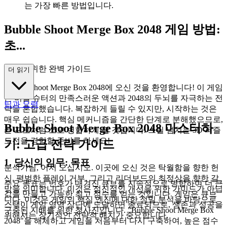
는 가장 빠른 방법입니다.
Bubble Shoot Merge Box 2048 게임 방법:
초...
보자를 위한 완벽 가이드
더 읽기
Bubble Shoot Merge Box 2048에 오신 것을 환영합니다! 이 게임
은 버블 슈터의 만족스러운 액션과 2048의 두뇌를 자극하는 전
팁과 요령
략을 혼합했습니다. 복잡하게 들릴 수 있지만, 시작하는 것은
매우 쉽습니다. 핵심 메커니즘을 간단한 단계로 분해했으므로,
Bubble Shoot Merge Box 2048 마스터하
곧 프로처럼 쏘고 병합하게 될 것입니다. 스릴 넘치는 3D 퍼즐
도전을 경험할 준비를 하세요!
기: 고급 전략 가이드
1. 당신의 임무: 목표
분석가님, 어서 오십시오. 이곳에 오신 것은 탁월함을 향한 헌
신, 평범한 플레이 거부, 그리고 리더보드의 최정상을 향한 갈
주요 목표는 번호가 매겨진 큐브를 지속적으로 병합하여 더 큰
망을 의미합니다. 이것은 점진적인 개선을 위한 가이드가 아닙
값을 만들고 가능한 최고 점수를 얻는 것입니다. 게임은 큐브
니다. 이것은 게임의 핵심 엔진에 대한 정밀 분석을 바탕으로
스택이 게임 영역 상단에 도달하면 종료되므로, 생존과 성공을
구축된 지배를 위한 청사진입니다. "Bubble Shoot Merge Box
위해서는 장기적인 전략적 배치가 중요합니다.
2048"을 해체하고 게임을 처음부터 다시 구축하여, 높은 점수