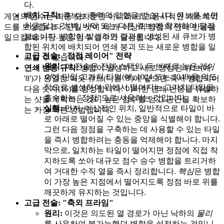
다.
배치 규칙:
큐브는 중력의 영향을 받습니다. 큐브를 쏘면
게임의 점수는 최종 숫자뿐만 아니라 크고 동시적인 캐스케이
처음 닿는 것(벽, 바닥 또는 다른 큐브)에 착지하여 달라
드를 보상합니다. 단일 샷이 세 개 이상의 병합의 연쇄 반응을
붙습니다. 병합이 발생하면 결과로 생성된 새 큐브가 병
일으킬 때 가장 높은 점수 승수가 달성됩니다.
합된 위치에 배치되어 연쇄 붕괴 또는 새로운 병합을 일
고급 전술: "정점 레이어" 전략
으킬 수 있습니다.
원리:
이 전술은 전체 스택의
두 번째로 높은 레이
연쇄 반응 규칙:
병합이 발생하고 새로 생성된 큐브(예:
어
에 단일 고가치 타일(예: 1024 또는 2048)을 의도
'8')가 동일한 이웃 큐브(다른 '8')에 닿으면 즉시 병합되어
적으로 생성하여 위에서 떨어지는 고가치 타일을
다음 숫자(16)를 형성합니다. 이러한 연쇄 반응을 유발하
흡수하는 "정점"으로 사용하는 것입니다.
는 샷을 계획하는 것이 높은 점수를 얻고 공간을 확보하
실행:
먼저, 이상적인 위치, 일반적으로 타일이 바
는 가장 빠른 방법입니다.
로 아래로 떨어질 수 있는 중앙을 식별해야 합니다.
그런 다음 정점을 구축하는 데 사용할 수 있는 타일
을 즉시 병합하려는 충동을 억제해야 합니다. 마지
막으로, 일치하는 타일이 떨어지면 정점에 직접 착
지하도록 쏘아 대규모 점수 승수 병합을 트리거하
여 거대한 수직 열을 즉시 정리합니다.
핵심
은 병합
이 가장 높은 지점에서 떨어지도록 정점 바로 위를
깨끗하게 유지하는 것입니다.
고급 전술: "축외 프라임"
원리:
이것은 의도된 열 경로가 아닌 낙하의
물리
를 사용하여 불가능했던 병합을 설정하는 것입니