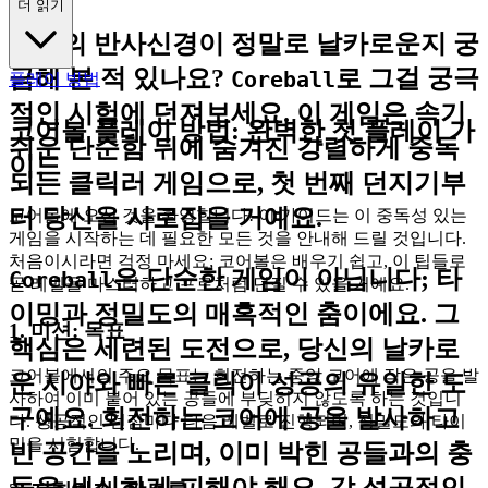
더 읽기
당신의 반사신경이 정말로 날카로운지 궁
금해 본 적 있나요?
로 그걸 궁극
Coreball
플레이 방법
적인 시험에 던져보세요. 이 게임은 속기
코어볼 플레이 방법: 완벽한 첫 플레이 가
쉬운 단순함 뒤에 숨겨진 강렬하게 중독
이드
되는 클릭러 게임으로, 첫 번째 던지기부
터 당신을 사로잡을 거예요.
코어볼에 오신 것을 환영합니다! 이 가이드는 이 중독성 있는
게임을 시작하는 데 필요한 모든 것을 안내해 드릴 것입니다.
처음이시라면 걱정 마세요; 코어볼은 배우기 쉽고, 이 팁들로
은 단순한 게임이 아닙니다; 타
Coreball
곧 레벨을 마스터하고 프로처럼 던질 수 있을 거예요.
이밍과 정밀도의 매혹적인 춤이에요. 그
1. 미션: 목표
핵심은 세련된 도전으로, 당신의 날카로
코어볼에서의 주요 목표는 회전하는 중앙 코어에 작은 공을 발
운 시야와 빠른 클릭이 성공의 유일한 도
사하여 이미 붙어 있는 공들에 부딪히지 않도록 하는 것입니
구예요. 회전하는 코어에 공을 발사하고
다. 성공적인 던짐마다 다음 레벨로 진행되며, 정밀도와 타이
밍을 시험합니다.
빈 공간을 노리며, 이미 박힌 공들과의 충