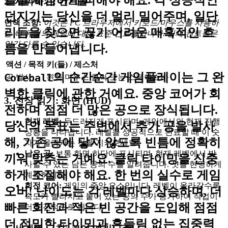
돌을 세심하게 피해야 해요. 각 성공적인
2. 지휘하기: 컨트롤
던지기는 당신을 더 멀리 밀어주며, 일단
면책 조항:
이것은 PC 브라우저에서 키보드/마우스를 사용하
리듬을 찾으면 끊기 어려운 매혹적인 흐
는 이 유형의 게임에 대한 표준 컨트롤입니다. 실제 컨트롤은
약간 다를 수 있습니다.
름을 만들어냅니다.
액션 / 목적
키(들) / 제스처
의 순간순간 게임플레이는 그 완
Coreball
공 발사
왼쪽 마우스 클릭 또는 스페이스바
벽한 클릭에 관한 거예요. 중앙 코어가 회
3. 전장 읽기: 화면 (HUD)
전하며 점점 더 많은 공으로 장식됩니다.
현재 레벨:
두드러지게 표시되며, 게임에서의 현재 진행
당신의 목표는 주변에서 추가 공을 발사
상황을 나타냅니다. 레벨을 성공적으로 완료할 때 이 숫
해, 기존 공에 닿지 않도록 빈틈에 정확히
자가 올라가는 것을 지켜보세요!
남은 공:
보통 화면 하단에 표시되며, 현재 레벨에서 발
끼워 맞추는 거예요. 클릭 타이밍을 신중
사할 수 있는 남은 공의 수를 알려줍니다. 샷을 현명하게
하게 조절해야 해요. 한 번의 실수로 게임
계획하세요!
회전 코어:
게임의 중앙 요소입니다. 레벨이 올라갈수록
오버! 난이도는 각 레벨마다 상승하며, 더
속도가 빨라지고 붙어 있는 공의 수가 증가하여 작업이
빠른 회전과 적은 빈 공간을 도입해 점점
더 도전적으로 됩니다.
더 정밀한 타이밍과 흔들림 없는 집중력