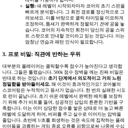
실행:
새 레벨이 시작되자마자 코어의 초기 스핀을
빠르게 분석합니다. 그 회전 경로를 정신적으로 그
려보세요. 이를 바탕으로 클릭 타이밍을 미묘하게
조정하여, 틈새가 완벽하게 정렬되기
전에
공을 놓
습니다. 코어의 지속적인 회전이 당신의 공을 스위
트 스팟으로 안내할 것이라고 믿는 것입니다. 이는
엄청난 연습과 패턴 인식이 필요합니다.
3. 프로 비밀: 직관에 반하는 우위
대부분의 플레이어는 클릭할수록 점수가 높아진다고 생각합
니다. 그들은 틀렸습니다. 500k 점수 장벽을 깨는 진짜 비밀은
반대로 하는 것입니다:
초기 단계에서 의도적이고 거의 느린
정밀함을 받아들이세요.
왜 이것이 효과적인가요? 코어볼의
스코어링은 누적적이고 용서가 없습니다. 한 번의 실패한 시도
로 런이 끝납니다. 초기 쉬운 레벨에서 완벽한 배치를 보장하
기 위해 추가 비트를 들여, 성공적인 삽입의 튼튼한 기반을 구
축합니다. 이는 이미 상당한 점수를 쌓은 상태로 더 높고 빠른
레벨에 도달하게 하여, 버퍼를 주고 실수로 이어지는 압박을
줄입니다. 초반에 1/초를 희생하는 것은 속도에 집착하는 플레
이어들을 괴롭히는 게임 종료 오류를 피함으로써 나중에 수십