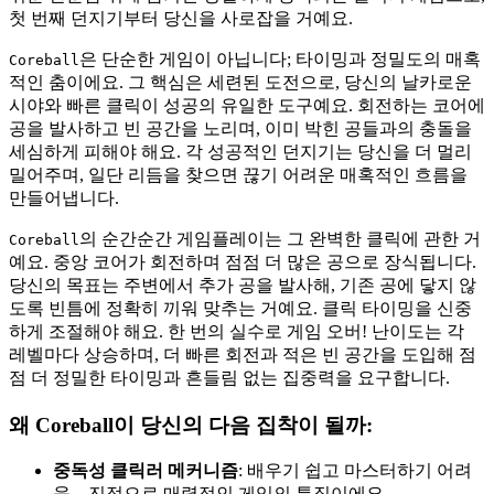
첫 번째 던지기부터 당신을 사로잡을 거예요.
은 단순한 게임이 아닙니다; 타이밍과 정밀도의 매혹
Coreball
적인 춤이에요. 그 핵심은 세련된 도전으로, 당신의 날카로운
시야와 빠른 클릭이 성공의 유일한 도구예요. 회전하는 코어에
공을 발사하고 빈 공간을 노리며, 이미 박힌 공들과의 충돌을
세심하게 피해야 해요. 각 성공적인 던지기는 당신을 더 멀리
밀어주며, 일단 리듬을 찾으면 끊기 어려운 매혹적인 흐름을
만들어냅니다.
의 순간순간 게임플레이는 그 완벽한 클릭에 관한 거
Coreball
예요. 중앙 코어가 회전하며 점점 더 많은 공으로 장식됩니다.
당신의 목표는 주변에서 추가 공을 발사해, 기존 공에 닿지 않
도록 빈틈에 정확히 끼워 맞추는 거예요. 클릭 타이밍을 신중
하게 조절해야 해요. 한 번의 실수로 게임 오버! 난이도는 각
레벨마다 상승하며, 더 빠른 회전과 적은 빈 공간을 도입해 점
점 더 정밀한 타이밍과 흔들림 없는 집중력을 요구합니다.
왜 Coreball이 당신의 다음 집착이 될까:
중독성 클릭러 메커니즘
: 배우기 쉽고 마스터하기 어려
움 – 진정으로 매력적인 게임의 특징이에요.