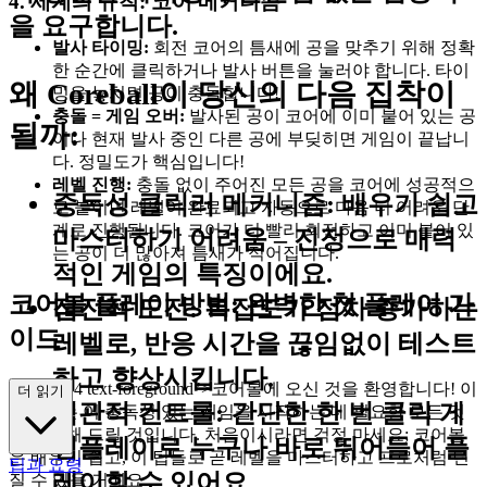
4. 세계의 규칙: 코어 메커니즘
을 요구합니다.
발사 타이밍:
회전 코어의 틈새에 공을 맞추기 위해 정확
한 순간에 클릭하거나 발사 버튼을 눌러야 합니다. 타이
왜 Coreball이 당신의 다음 집착이
밍을 놓치면 공이 충돌합니다!
충돌 = 게임 오버:
발사된 공이 코어에 이미 붙어 있는 공
될까:
이나 현재 발사 중인 다른 공에 부딪히면 게임이 끝납니
다. 정밀도가 핵심입니다!
레벨 진행:
충돌 없이 주어진 모든 공을 코어에 성공적으
중독성 클릭러 메커니즘
: 배우기 쉽고
로 붙이면 레벨이 완료되고 자동으로 다음 더 어려운 단
계로 진행됩니다. 코어가 더 빨리 회전하고 이미 붙어 있
마스터하기 어려움 – 진정으로 매력
는 공이 더 많아져 틈새가 적어집니다.
적인 게임의 특징이에요.
코어볼 플레이 방법: 완벽한 첫 플레이 가
점진적 도전
: 복잡도가 점차 증가하는
이드
레벨로, 반응 시간을 끊임없이 테스트
하고 향상시킵니다.
ass="mb-4 text-foreground">코어볼에 오신 것을 환영합니다! 이
더 읽기
직관적 컨트롤
: 간단한 한 번 클릭 게
가이드는 이 중독성 있는 게임을 시작하는 데 필요한 모든 것
을 안내해 드릴 것입니다. 처음이시라면 걱정 마세요; 코어볼
임플레이로 누구나 바로 뛰어들어 플
은 배우기 쉽고, 이 팁들로 곧 레벨을 마스터하고 프로처럼 던
팁과 요령
레이할 수 있어요.
질 수 있을 거예요.