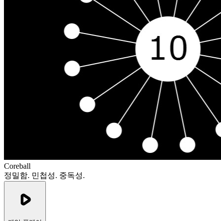
Coreball
정밀함. 민첩성. 중독성.