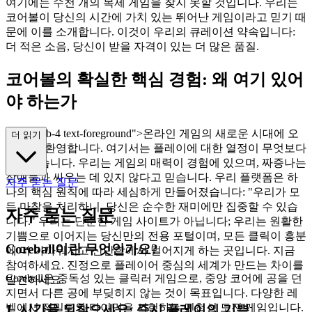
여기에는 수천 개의 복제 게임을 찾지 못할 것입니다. 우리는
코어볼이 당신의 시간에 가치 있는 뛰어난 게임이라고 믿기 때
문에 이를 소개합니다. 이것이 우리의 큐레이션 약속입니다:
더 적은 소음, 당신이 받을 자격이 있는 더 많은 품질.
코어볼의 확실한 핵심 경험: 왜 여기 있어
야 하는가
class="mb-4 text-foreground">온라인 게임의 새로운 시대에 오
더 읽기
신 것을 환영합니다. 여기서는 플레이에 대한 열정이 무엇보다
존중받습니다. 우리는 게임의 매력이 경험에 있으며, 짜증나는
장애물과 싸우는 데 있지 않다고 믿습니다. 우리 플랫폼은 하
자주 묻는 질문
나의 핵심 원칙에 따라 세심하게 만들어졌습니다: "우리가 모
든 마찰을 처리하니, 당신은 순수한 재미에만 집중할 수 있습
자주 묻는 질문
니다." 우리는 단순한 게임 사이트가 아닙니다; 우리는 원활한
기쁨으로 이어지는 당신만의 전용 포털이며, 모든 클릭이 흥분
Coreball이란 무엇인가요?
에 더 가까워지고 산만함에서 멀어지게 하는 곳입니다. 지금
참여하세요. 진정으로 플레이어 중심의 세계가 만드는 차이를
Coreball은 중독성 있는 클릭러 게임으로, 중앙 코어에 공을 던
발견하세요.
지면서 다른 공에 부딪히지 않는 것이 목표입니다. 다양한 레
벨에서 정밀도와 타이밍을 시험하는 민첩성 도전 게임입니다.
1. 시간을 되찾으세요: 즉시 플레이의 기쁨