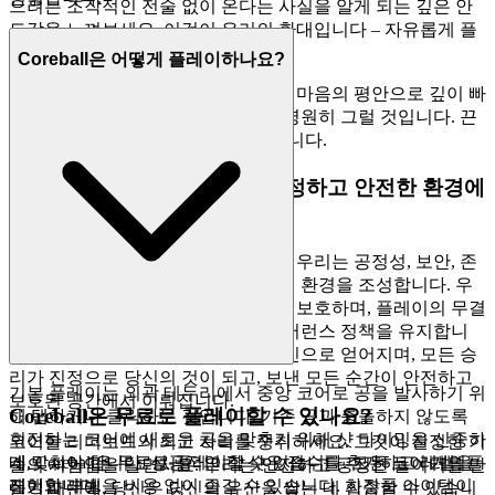
으려는 조작적인 전술 없이 온다는 사실을 알게 되는 깊은 안
도감을 느껴보세요. 이것이 우리의 환대입니다 – 자유롭게 플
레이하라는 진심 어린 초대입니다.
Coreball은 어떻게 플레이하나요?
코어볼의 모든 레벨과 전략에 완전한 마음의 평안으로 깊이 빠
져보세요. 우리 플랫폼은 무료이며, 영원히 그럴 것입니다. 끈
없이, 놀라움 없이, 진짜 오락만 있습니다.
3. 자신 있게 플레이하세요: 공정하고 안전한 환경에
대한 우리의 약속
당신의 마음의 평안이 최우선입니다. 우리는 공정성, 보안, 존
중이 단순한 이상이 아닌 기초 원칙인 환경을 조성합니다. 우
리는 당신의 데이터를 최선의 주의로 보호하며, 플레이의 무결
성을 해치는 모든 것에 대해 제로 톨러런스 정책을 유지합니
다. 여기서 당신의 성취는 기술과 헌신으로 얻어지며, 모든 승
리가 진정으로 당신의 것이 되고, 보낸 모든 순간이 안전하고
기본 플레이는 외곽 테두리에서 중앙 코어로 공을 발사하기 위
보호된 공간에서 이뤄집니다.
Coreball은 무료로 플레이할 수 있나요?
해 탭하거나 클릭하는 것입니다. 기존 공과 충돌하지 않도록
회전하는 코어에 새로운 공을 맞추기 위해 샷 타이밍을 신중하
코어볼 리더보드의 최고 자리를 쟁취하세요. 그것이 진정한 기
게 맞춰야 합니다. 성공적인 각 샷은 점수를 추가하고 레벨을
네, Coreball은 무료로 플레이할 수 있습니다. 모든 코어 게임플
술의 시험임을 알면서요. 우리는 안전하고 공정한 놀이터를 만
진행합니다.
레이와 레벨을 비용 없이 즐길 수 있습니다. 화장품 아이템이
들기 때문에, 당신은 당신의 유산을 쌓는 데 집중할 수 있습니