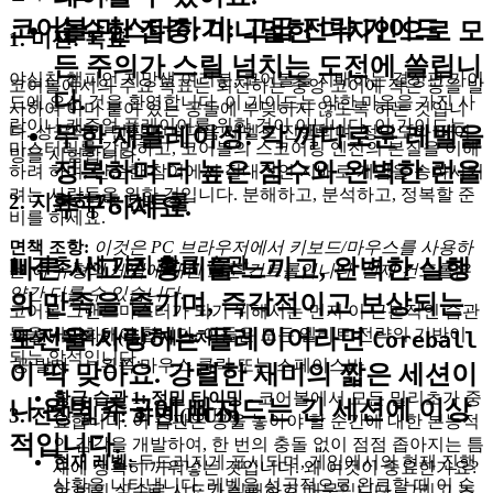
코어볼 마스터하기: 고급 전략 가이드
순수한 집중
: 미니멀한 디자인으로 모
1. 미션: 목표
든 주의가 스릴 넘치는 도전에 쏠립니
야심찬 챔피언 지망생 여러분, 코어볼을 지배하는 결정판 가이
코어볼에서의 주요 목표는 회전하는 중앙 코어에 작은 공을 발
다.
드에 오신 것을 환영합니다. 이 가이드는 약한 마음을 가진 사
사하여 이미 붙어 있는 공들에 부딪히지 않도록 하는 것입니
람이나 캐주얼 플레이어를 위한 것이 아닙니다. 이 가이드는
다. 성공적인 던짐마다 다음 레벨로 진행되며, 정밀도와 타이
무한 재플레이성
: 각 까다로운 레벨을
마스터리를 갈망하고, 코어볼의 스코어링 엔진의 본질을 이해
밍을 시험합니다.
정복하며 더 높은 점수와 완벽한 런을
하려 하며, 단순한 참여에서 절대적인 지배로 게임을 승화시키
려는 사람들을 위한 것입니다. 분해하고, 분석하고, 정복할 준
2. 지휘하기: 컨트롤
추구하세요.
비를 하세요.
면책 조항:
이것은 PC 브라우저에서 키보드/마우스를 사용하
1. 기초: 세 가지 황금 습관
빠른 사고로 흥미를 느끼고, 완벽한 실행
는 이 유형의 게임에 대한 표준 컨트롤입니다. 실제 컨트롤은
약간 다를 수 있습니다.
의 만족을 즐기며, 즉각적이고 보상되는
코어볼 그랜드마스터가 되기 위해서는 먼저 이 근본적인 습관
들을 내면화해야 합니다. 이들은 모든 엘리트 전략의 기반이
도전을 사랑하는 플레이어라면
액션 / 목적
키(들) / 제스처
Coreball
되는 암석입니다.
공 발사
왼쪽 마우스 클릭 또는 스페이스바
이 딱 맞아요. 강렬한 재미의 짧은 세션이
황금 습관 1: 정밀 타이밍
- 코어볼에서 모든 밀리초가 중
나 완벽 추구에 빠져드는 긴 세션에 이상
3. 전장 읽기: 화면 (HUD)
요합니다. 이 습관은 공을 놓아야 할 순간에 대한 본능적
적입니다.
인 감각을 개발하여, 한 번의 충돌 없이 점점 좁아지는 틈
현재 레벨:
두드러지게 표시되며, 게임에서의 현재 진행
새에 정확히 끼워넣는 것입니다. 왜 이것이 중요한가요?
상황을 나타냅니다. 레벨을 성공적으로 완료할 때 이 숫
한 번의 실수로 시도가 실패하기 때문입니다. 그리고 높