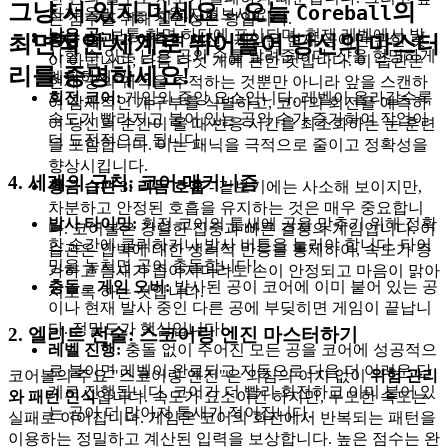
그냥 서 있지 마세요 – 오늘
의
Coreball
자가 올라가는 것을 지켜보세요!
은 점수를 위해 일관성은 왕입니다.
남은 공:
보통 화면 하단에 표시되며, 현재 레벨에서 발
황금 습관 2: 예측적 시선
- 게임은 현재 공에만 관한 것
최면적인 세계로 뛰어들어 당신의 마스터
사할 수 있는 남은 공의 수를 알려줍니다. 샷을 현명하게
이 아닙니다; 다음 다섯 개에 관한 것입니다. 이 습관은
리를 증명하세요!
계획하세요!
현재 공의 궤적을 추적하는 것뿐만 아니라 앞을 스캔하
회전 코어:
게임의 중앙 요소입니다. 레벨이 올라갈수록
여 잠재적인 개구부를 식별하고, 코어의 회전을 예측하
속도가 빨라지고 붙어 있는 공의 수가 증가하여 작업이
여 당신의 순간이 올 때 반응 시간을 최소화하는 눈 훈련
더 도전적으로 됩니다.
을 포함합니다. 이는 패닉을 극적으로 줄이고 정확성을
향상시킵니다.
4. 세계의 규칙: 코어 메커니즘
황금 습관 3: 리듬 호흡
- 겉보기에는 사소해 보이지만,
차분하고 안정된 호흡을 유지하는 것은 매우 중요합니
발사 타이밍:
회전 코어의 틈새에 공을 맞추기 위해 정확
다. 코어볼은 강렬한 집중과 빠른 결정의 게임입니다. 이
한 순간에 클릭하거나 발사 버튼을 눌러야 합니다. 타이
습관은 압박에 대한 생리적 반응을 통제하여, 속도가 증
밍을 놓치면 공이 충돌합니다!
가하고 틈새가 좁아지더라도 손이 안정되고 마음이 맑아
충돌 = 게임 오버:
발사된 공이 코어에 이미 붙어 있는 공
지도록 하는 것입니다.
이나 현재 발사 중인 다른 공에 부딪히면 게임이 끝납니
다. 정밀도가 핵심입니다!
2. 엘리트 전술: 스코어링 엔진 마스터하기
레벨 진행:
충돌 없이 주어진 모든 공을 코어에 성공적으
로 붙이면 레벨이 완료되고 자동으로 다음 더 어려운 단
코어볼의 주요 "스코어링 엔진"은 의심의 여지 없이
위험 관리
계로 진행됩니다. 코어가 더 빨리 회전하고 이미 붙어 있
와 패턴 인식
입니다. 속도가 요소이긴 하지만, 무모한 속도는
는 공이 더 많아져 틈새가 적어집니다.
실패로 이어집니다. 게임은 코어의 회전에서 반복되는 패턴을
이용하는 정밀하고 계산된 입력을 보상합니다. 높은 점수는 완