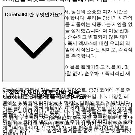
상시 주의를 요구하는 세상에서, 당신의 소중한 여가 시간은
Coreball이란 무엇인가요?
기다림이 아닌 플레이에 쓰여야 합니다. 우리는 당신의 시간의
가치를 이해하며, 다른 사이트를 괴롭히는 짜증나는 지연을 없
애기 위해 플랫폼의 모든 측면을 설계했습니다. 더 이상 진행
바도, 설치 마법사도 없습니다. 순수하고 변질되지 않은 재미
에 대한 접근만 있을 뿐입니다. 즉시 액세스에 대한 우리의 약
속은 영감이 떠오르는 순간 게임이 시작된다는 의미로, 즉각적
인 만족을 원하는 당신의 욕구를 존중합니다.
이것이 우리의 약속입니다: 코어볼을 플레이하고 싶을 때, 몇
초 만에 게임에 들어갑니다. 마찰 없이, 순수하고 즉각적인 재
미만 있습니다.
Coreball은 중독성 있는 클릭러 게임으로, 중앙 코어에 공을 던
2. 정직한 재미: 제로 압박 약속
Coreball은 어떻게 플레이하나요?
지면서 다른 공에 부딪히지 않는 것이 목표입니다. 다양한 레
벨에서 정밀도와 타이밍을 시험하는 민첩성 도전 게임입니다.
우리는 진정한 오락이 숨겨진 조항으로 가득 찬 거래가 아니라
기본 플레이는 외곽 테두리에서 중앙 코어로 공을 발사하기 위
선물이 되어야 한다고 믿습니다. 우리 플랫폼은 투명성과 관대
해 탭하거나 클릭하는 것입니다. 기존 공과 충돌하지 않도록
함 위에 구축되어, 지갑을 끝없이 추적하는 곳으로부터의 피난
회전하는 코어에 새로운 공을 맞추기 위해 샷 타이밍을 신중하
처를 제공합니다. 당신이 즐기는 재미가 가격표 없이, 침입적
게 맞춰야 합니다. 성공적인 각 샷은 점수를 추가하고 레벨을
인 광고 없이, 그리고 당신의 즐거움을 넘어 더 많은 것을 빼앗
진행합니다.