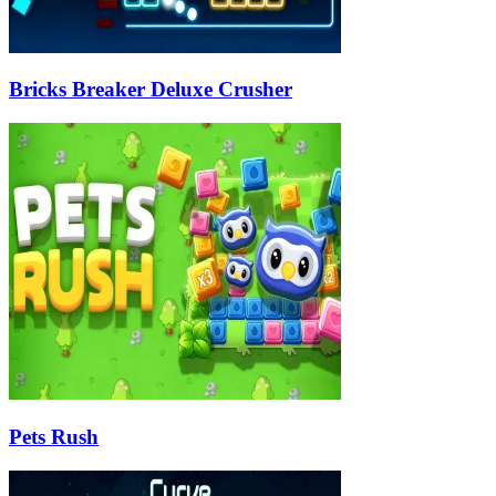
Bricks Breaker Deluxe Crusher
Pets Rush