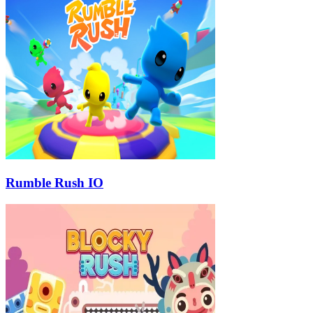
Rumble Rush IO