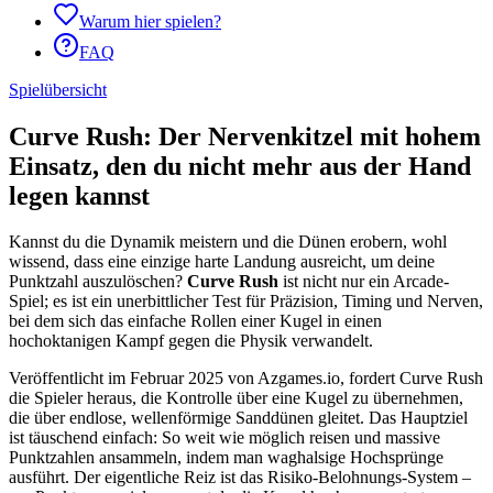
Warum hier spielen?
FAQ
Spielübersicht
Curve Rush: Der Nervenkitzel mit hohem
Einsatz, den du nicht mehr aus der Hand
legen kannst
Kannst du die Dynamik meistern und die Dünen erobern, wohl
wissend, dass eine einzige harte Landung ausreicht, um deine
Punktzahl auszulöschen?
Curve Rush
ist nicht nur ein Arcade-
Spiel; es ist ein unerbittlicher Test für Präzision, Timing und Nerven,
bei dem sich das einfache Rollen einer Kugel in einen
hochoktanigen Kampf gegen die Physik verwandelt.
Veröffentlicht im Februar 2025 von Azgames.io, fordert Curve Rush
die Spieler heraus, die Kontrolle über eine Kugel zu übernehmen,
die über endlose, wellenförmige Sanddünen gleitet. Das Hauptziel
ist täuschend einfach: So weit wie möglich reisen und massive
Punktzahlen ansammeln, indem man waghalsige Hochsprünge
ausführt. Der eigentliche Reiz ist das Risiko-Belohnungs-System –