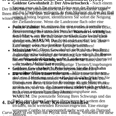
Goldene Gewohnheit 2: Der Abwärtsscheck
- Nach einem
Sprung muss sich Ihr einziger Fokus von der Punktevergabe
Der Bildschirm ist minimalistisch, aber die Hauptelemente sagen
auf das Überleben verlagern. In dem Moment, in dem der Ball
Ihnen alles, was Sie über Ihre aktuelle Leistung und Ihren Fortschritt
seinen Abstieg beginnt, identifizieren Sie sofort die Neigung
wissen müssen.
der Ziellandezone. Wenn die Landezone flach oder eine
Aufwärtsschräge ist, müssen Sie eine rasche, kontrollierte
Punkte-Zähler:
Normalerweise in der oberen rechten Ecke,
Verzögerung (ein kurzes, leichtes Antippen der Leertaste)
dieser verfolgt Ihre aktuellen Punkte.
Warum es wichtig ist:
durchführen, um überschüssige vertikale Geschwindigkeit
Jedes Mal, wenn Ihr Ball
über
die horizontale weiße Linie
abzubauen.
WARUM
: Das Spiel endet explizit bei "Harten
springt, erhalten Sie +1 Punkt. Beobachten Sie, wie diese
Landungen oder zu schnellem Erreichen eines
Zahl steigt, wenn Sie perfekte Sprünge ausführen!
Scheitelpunkts". Diese Gewohnheit stellt sicher, dass Ihre
Münzzahl:
Wird typischerweise in der Nähe der Punktzahl
Aufprallgeschwindigkeit gesteuert wird, wodurch Ihr
Bonus
angezeigt, diese verfolgt die Währung, die Sie gesammelt
für aufeinanderfolgende sanfte Landungen
gesichert wird
haben.
Warum es wichtig ist:
Sammeln Sie diese, um 30
– die wahre Multiplikatorquelle.
verschiedene Skins und 8 einzigartige Themen/Umgebungen
Goldene Gewohnheit 3: Priorisieren Sie die Flugbahn
freizuschalten und Ihr Erlebnis zu personalisieren.
gegenüber Münzansammlungen
- Münzansammlungen
Die weiße Score-Linie:
Eine horizontale Linie in der Nähe
sind eine Ablenkung und eine Hochrisikofalle. Weichen Sie
des oberen Bildschirmrands.
Warum es wichtig ist:
Das
niemals von Ihrer optimalen Rennlinie ab, um Münzen zu
Überqueren dieser Linie ist die einzige Möglichkeit, Punkte
greifen, es sei denn, die Ansammlung
richtet sich perfekt
zu erzielen, aber sie signalisiert einen hohen Sprung, was das
nach einer notwendigen Beschleunigungsphase aus.
Risiko einer harten Landung erhöht.
WARUM
: Die potenzielle Störung Ihres Schwungs und das
Risiko einer harten Landung überwiegen bei weitem den
4. Die Regeln der Welt: Kernmechaniken
trivialen, nicht wertenden Ressourcengewinn. Eine einzige
verpasste Combo ist exponentiell mehr wert als ein Dutzend
Curve Rush
ist ein Spiel mit Physik und Timing. Verstehen Sie diese
Münzen.