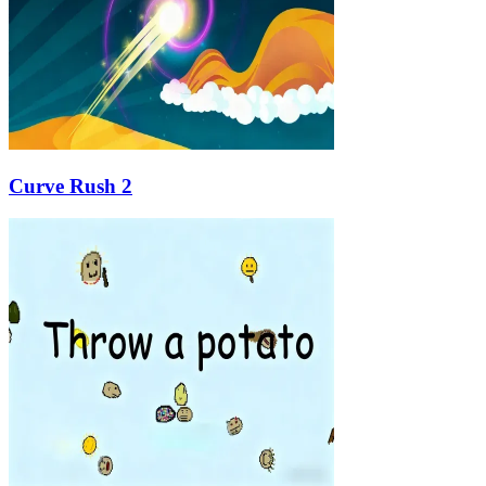
Curve Rush 2