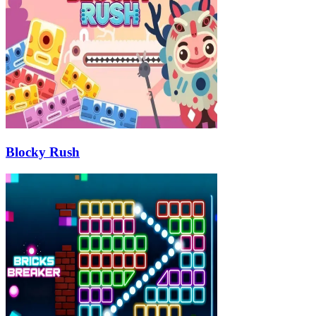
Blocky Rush