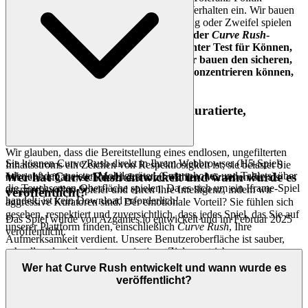
gegenüber Cheating, Bots und toxischem Verhalten ein. Wir bauen
die Mauern hoch, damit Sie ohne Ablenkung oder Zweifel spielen
können.
Jagen Sie diesen Spitzenplatz in der
Curve Rush
-
Bestenliste und wissen Sie, dass es ein echter Test für Können,
Physikbeherrschung und Timing ist. Wir bauen den sicheren,
fairen Spielplatz, damit Sie sich darauf konzentrieren können,
Ihr Vermächtnis aufzubauen.
4. Respekt für den Spieler: Eine kuratierte,
qualitätsorientierte Welt
Wir glauben, dass die Bereitstellung eines endlosen, ungefilterten
Sie können Curve Rush direkt in Ihrem Webbrowser (H5-Spiel)
Inhaltsstroms ein Zeichen von Respektlosigkeit ist; sie belastet Sie
oder auf den meisten Mobilgeräten (Smartphones und Tablets) über
Wer hat Curve Rush entwickelt und wann wurde es
mit der Aufgabe, sich durch Lärm zu wühlen. Wir sehen Sie als
die Touchscreen-Oberfläche spielen. Da es sich um ein Iframe-Spiel
anspruchsvollen Spieler und ehren Ihre Intelligenz, indem wir
veröffentlicht?
handelt, ist kein Download erforderlich!
aggressive Kuratoren sind. Der emotionale Vorteil? Sie fühlen sich
gesehen, respektiert und zuversichtlich, dass jedes Spiel, das Sie auf
Das Spiel wurde von Azgames.io entwickelt und im Februar 2025
unserer Plattform finden, einschließlich
Curve Rush
, Ihre
veröffentlicht.
Aufmerksamkeit verdient. Unsere Benutzeroberfläche ist sauber,
schnell und wird von einem einzigen Ziel angetrieben:
hervorragendes Gameplay hervorzuheben.
Hier finden Sie keine
Wer hat Curve Rush entwickelt und wann wurde es
Tausenden von geklonten, wenig aufwändigen Spielen. Wir
veröffentlicht?
präsentieren
Curve Rush
, weil wir glauben, dass seine coole
Physik, das ansprechende Leveldesign und die