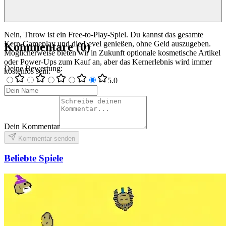
Nein, Throw ist ein Free-to-Play-Spiel. Du kannst das gesamte
Kern-Gameplay und die Level genießen, ohne Geld auszugeben.
Kommentare
(
0
)
Möglicherweise bieten wir in Zukunft optionale kosmetische Artikel
oder Power-Ups zum Kauf an, aber das Kernerlebnis wird immer
Deine Bewertung
:
kostenlos sein.
5
.0
Dein Kommentar
Kommentar senden
Beliebte Spiele