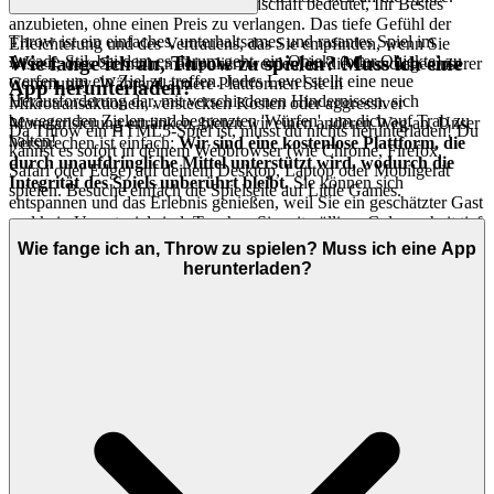
Wir glauben, dass wahre Gastfreundschaft bedeutet, Ihr Bestes
anzubieten, ohne einen Preis zu verlangen. Das tiefe Gefühl der
Throw ist ein einfaches, unterhaltsames und rasantes Spiel im
Erleichterung und des Vertrauens, das Sie empfinden, wenn Sie
Arcade-Stil, bei dem es darum geht, ein Objekt (oder Objekte) zu
Wie fange ich an, Throw zu spielen? Muss ich eine
wissen, dass Sie nicht manipuliert werden, ist die Grundlage unserer
werfen, um ein Ziel zu treffen. Jedes Level stellt eine neue
Community. Während andere Plattformen Sie in
App herunterladen?
Herausforderung dar, mit verschiedenen Hindernissen, sich
Mikrotransaktionen, versteckten Kosten oder aggressiver
bewegenden Zielen und begrenzten 'Würfen', um dich auf Trab zu
Monetarisierung ertränken, bieten wir einen anderen Weg an. Unser
Da Throw ein HTML5-Spiel ist, musst du nichts herunterladen! Du
halten!
Versprechen ist einfach:
Wir sind eine kostenlose Plattform, die
kannst es sofort in deinem Webbrowser (wie Chrome, Firefox,
durch unaufdringliche Mittel unterstützt wird, wodurch die
Safari oder Edge) auf deinem Desktop, Laptop oder Mobilgerät
Integrität des Spiels unberührt bleibt.
Sie können sich
spielen. Besuche einfach die Spielseite auf Little Games.
entspannen und das Erlebnis genießen, weil Sie ein geschätzter Gast
und kein Umsatzziel sind. Tauchen Sie mit völliger Gelassenheit tief
in jedes Level und jede Strategie von
ein. Unsere Plattform
Throw
Wie fange ich an, Throw zu spielen? Muss ich eine App
ist kostenlos und wird es immer sein. Keine Bedingungen, keine
herunterladen?
Überraschungen, einfach ehrliche Unterhaltung.
3. Spielen Sie mit Zuversicht: Unser Engagement für
ein faires und sicheres Feld
Ein echter Konkurrent schätzt einen fairen Kampf. Wir verstehen,
dass Ihr Seelenfrieden von größter Bedeutung ist, und das bedeutet,
eine sichere, stabile und transparente Umgebung zu schaffen. Wir
setzen uns dafür ein, Ihre Daten zu schützen, die Integrität unserer
Spiele zu wahren und eine auf Respekt basierende Community zu
fördern. Unsere Systeme hinter den Kulissen sind auf Stabilität und