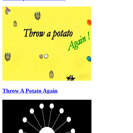
Throw A Potato Again