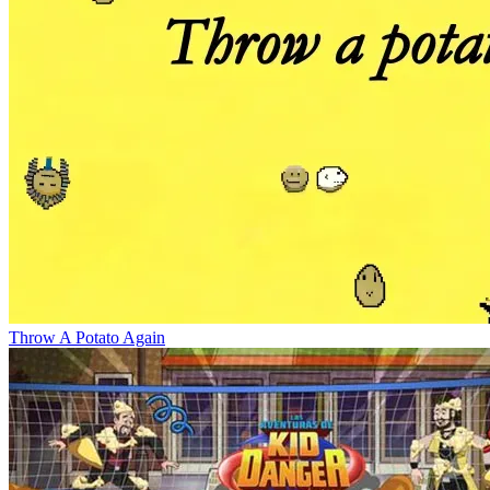
Throw A Potato Again