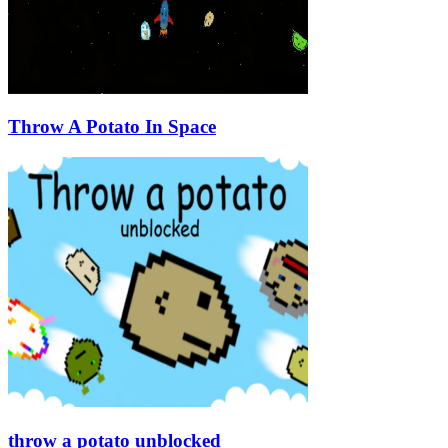
Throw A Potato In Space
throw a potato unblocked