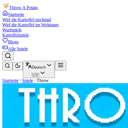
Throw A Potato
Startseite
Wirf die Kartoffel nochmal
Wirf die Kartoffel im Weltraum
Wurfspiele
Kartoffelspiele
Blogs
Alle Spiele
Deutsch
🇩🇪
Startseite
Spiele
Throw