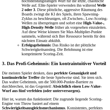
höchstleistungsfähigen Wurf für die letzte, chaotische
Welle auf. Elite-Spieler verwenden ihn während
Welle
2 oder 3
. Diese plötzliche, aggressive Räumung des
Boards zwingt die KI des Spiels, ihren Spawning-
Zyklus zu beschleunigen, oft Zwischen-, Low-Scoring-
Wellen zu überspringen und sofort eine
High-Value-,
High-Density-Welle
früher als vorgesehen einzuleiten.
Auf diese Weise können Sie Max-Multiplier-Punkte
sammeln, während sich Ihre Ressource bereits für den
nächsten Einsatz abkühlt.
Erfolgsgeheimnis:
Das Risiko ist der plötzliche
Schwierigkeitsanstieg. Die Belohnung ist eine
komprimierte Scoring-Zeit.
3. Das Profi-Geheimnis: Ein kontraintuitiver Vorteil
Die meisten Spieler denken, dass
perfekte Genauigkeit und
kontinuierliche Treffer
die beste Spielweise sind. Sie irren sich.
Das wahre Geheimnis, um die 500.000-Punkte-Barriere zu
durchbrechen, ist das Gegenteil:
Absichtlich einen Low-Value-
Wurf aus fünf verfehlen (oder unterversorgen).
Hier ist, warum das funktioniert: Die zugrunde liegende Scoring-
Engine von Throw basiert auf einem
Schwierigkeitsausgleichsmechanismus
. Konsistentes, perfektes