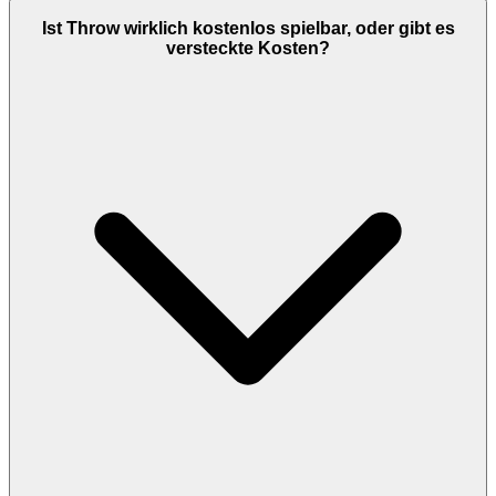
präsentieren
, weil wir glauben, dass es ein
Throw
Ist Throw wirklich kostenlos spielbar, oder gibt es
außergewöhnliches Spiel ist, das Ihre Zeit wert ist. Das ist unser
versteckte Kosten?
kuratorisches Versprechen: weniger Lärm, mehr Qualität, die Sie
verdienen.