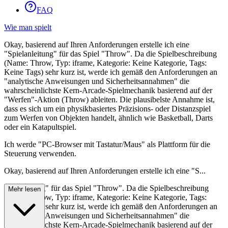
FAQ
Wie man spielt
Okay, basierend auf Ihren Anforderungen erstelle ich eine
"Spielanleitung" für das Spiel "Throw". Da die Spielbeschreibung
(Name: Throw, Typ: iframe, Kategorie: Keine Kategorie, Tags:
Keine Tags) sehr kurz ist, werde ich gemäß den Anforderungen an
"analytische Anweisungen und Sicherheitsannahmen" die
wahrscheinlichste Kern-Arcade-Spielmechanik basierend auf der
"Werfen"-Aktion (Throw) ableiten. Die plausibelste Annahme ist,
dass es sich um ein physikbasiertes Präzisions- oder Distanzspiel
zum Werfen von Objekten handelt, ähnlich wie Basketball, Darts
oder ein Katapultspiel.
Ich werde "PC-Browser mit Tastatur/Maus" als Plattform für die
Steuerung verwenden.
Okay, basierend auf Ihren Anforderungen erstelle ich eine "S...
pielanleitung" für das Spiel "Throw". Da die Spielbeschreibung
Mehr lesen
(Name: Throw, Typ: iframe, Kategorie: Keine Kategorie, Tags:
Keine Tags) sehr kurz ist, werde ich gemäß den Anforderungen an
"analytische Anweisungen und Sicherheitsannahmen" die
wahrscheinlichste Kern-Arcade-Spielmechanik basierend auf der