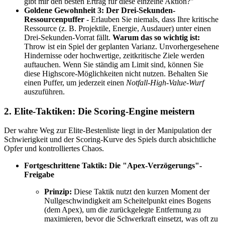
gibt mir den besten Ertrag für diese einzelne Aktion?"
Goldene Gewohnheit 3: Der Drei-Sekunden-
Ressourcenpuffer
- Erlauben Sie niemals, dass Ihre kritische
Ressource (z. B. Projektile, Energie, Ausdauer) unter einen
Drei-Sekunden-Vorrat fällt.
Warum das so wichtig ist:
Throw ist ein Spiel der geplanten Varianz. Unvorhergesehene
Hindernisse oder hochwertige, zeitkritische Ziele werden
auftauchen. Wenn Sie ständig am Limit sind, können Sie
diese Highscore-Möglichkeiten nicht nutzen. Behalten Sie
einen Puffer, um jederzeit einen
Notfall-High-Value-Wurf
auszuführen.
2. Elite-Taktiken: Die Scoring-Engine meistern
Der wahre Weg zur Elite-Bestenliste liegt in der Manipulation der
Schwierigkeit und der Scoring-Kurve des Spiels durch absichtliche
Opfer und kontrolliertes Chaos.
Fortgeschrittene Taktik: Die "Apex-Verzögerungs"-
Freigabe
Prinzip:
Diese Taktik nutzt den kurzen Moment der
Nullgeschwindigkeit am Scheitelpunkt eines Bogens
(dem Apex), um die zurückgelegte Entfernung zu
maximieren, bevor die Schwerkraft einsetzt, was oft zu