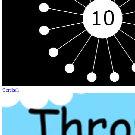
Coreball