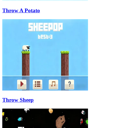
Throw A Potato
Throw Sheep