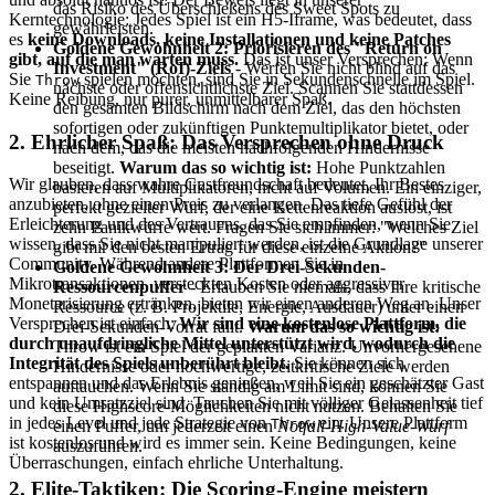
das Risiko des Überschießens des Sweet Spots zu
Kerntechnologie: Jedes Spiel ist ein H5-Iframe, was bedeutet, dass
gewährleisten.
es
keine Downloads, keine Installationen und keine Patches
Goldene Gewohnheit 2: Priorisieren des "Return on
gibt, auf die man warten muss.
Das ist unser Versprechen: Wenn
Investment" (RoI)-Ziels
- Werfen Sie nicht blind auf das
Sie
spielen möchten, sind Sie in Sekundenschnelle im Spiel.
Throw
nächste oder offensichtlichste Ziel. Scannen Sie stattdessen
Keine Reibung, nur purer, unmittelbarer Spaß.
den gesamten Bildschirm nach dem Ziel, das den höchsten
sofortigen oder zukünftigen Punktemultiplikator bietet, oder
2. Ehrlicher Spaß: Das Versprechen ohne Druck
nach dem, das die meisten nachfolgenden Hindernisse
beseitigt.
Warum das so wichtig ist:
Hohe Punktzahlen
Wir glauben, dass wahre Gastfreundschaft bedeutet, Ihr Bestes
basieren auf Multiplikatoren, nicht auf Volumen. Ein einziger,
anzubieten, ohne einen Preis zu verlangen. Das tiefe Gefühl der
perfekt gezielter Wurf, der eine Kettenreaktion auslöst, ist
Erleichterung und des Vertrauens, das Sie empfinden, wenn Sie
zehn Panikwürfe wert. Fragen Sie sich immer: "Welches Ziel
wissen, dass Sie nicht manipuliert werden, ist die Grundlage unserer
gibt mir den besten Ertrag für diese einzelne Aktion?"
Community. Während andere Plattformen Sie in
Goldene Gewohnheit 3: Der Drei-Sekunden-
Mikrotransaktionen, versteckten Kosten oder aggressiver
Ressourcenpuffer
- Erlauben Sie niemals, dass Ihre kritische
Monetarisierung ertränken, bieten wir einen anderen Weg an. Unser
Ressource (z. B. Projektile, Energie, Ausdauer) unter einen
Versprechen ist einfach:
Wir sind eine kostenlose Plattform, die
Drei-Sekunden-Vorrat fällt.
Warum das so wichtig ist:
durch unaufdringliche Mittel unterstützt wird, wodurch die
Throw ist ein Spiel der geplanten Varianz. Unvorhergesehene
Integrität des Spiels unberührt bleibt.
Sie können sich
Hindernisse oder hochwertige, zeitkritische Ziele werden
entspannen und das Erlebnis genießen, weil Sie ein geschätzter Gast
auftauchen. Wenn Sie ständig am Limit sind, können Sie
und kein Umsatzziel sind. Tauchen Sie mit völliger Gelassenheit tief
diese Highscore-Möglichkeiten nicht nutzen. Behalten Sie
in jedes Level und jede Strategie von
ein. Unsere Plattform
Throw
einen Puffer, um jederzeit einen
Notfall-High-Value-Wurf
ist kostenlos und wird es immer sein. Keine Bedingungen, keine
auszuführen.
Überraschungen, einfach ehrliche Unterhaltung.
2. Elite-Taktiken: Die Scoring-Engine meistern