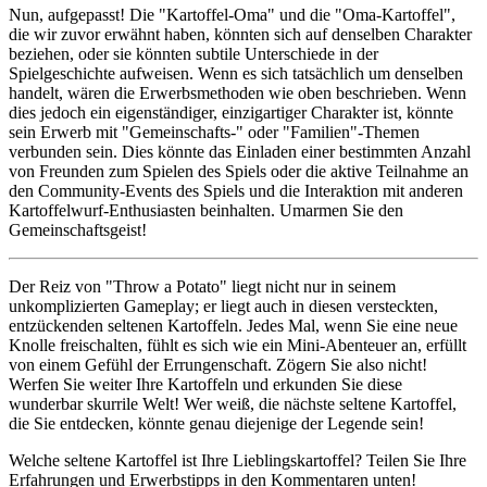
Nun, aufgepasst! Die "Kartoffel-Oma" und die "Oma-Kartoffel",
die wir zuvor erwähnt haben, könnten sich auf denselben Charakter
beziehen, oder sie könnten subtile Unterschiede in der
Spielgeschichte aufweisen. Wenn es sich tatsächlich um denselben
handelt, wären die Erwerbsmethoden wie oben beschrieben. Wenn
dies jedoch ein eigenständiger, einzigartiger Charakter ist, könnte
sein Erwerb mit "Gemeinschafts-" oder "Familien"-Themen
verbunden sein. Dies könnte das Einladen einer bestimmten Anzahl
von Freunden zum Spielen des Spiels oder die aktive Teilnahme an
den Community-Events des Spiels und die Interaktion mit anderen
Kartoffelwurf-Enthusiasten beinhalten. Umarmen Sie den
Gemeinschaftsgeist!
Der Reiz von "Throw a Potato" liegt nicht nur in seinem
unkomplizierten Gameplay; er liegt auch in diesen versteckten,
entzückenden seltenen Kartoffeln. Jedes Mal, wenn Sie eine neue
Knolle freischalten, fühlt es sich wie ein Mini-Abenteuer an, erfüllt
von einem Gefühl der Errungenschaft. Zögern Sie also nicht!
Werfen Sie weiter Ihre Kartoffeln und erkunden Sie diese
wunderbar skurrile Welt! Wer weiß, die nächste seltene Kartoffel,
die Sie entdecken, könnte genau diejenige der Legende sein!
Welche seltene Kartoffel ist Ihre Lieblingskartoffel? Teilen Sie Ihre
Erfahrungen und Erwerbstipps in den Kommentaren unten!