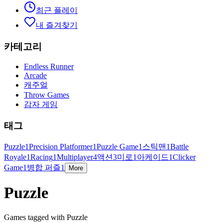
최근 플레이
내 즐겨찾기
카테고리
Endless Runner
Arcade
캐주얼
Throw Games
감자 게임
태그
Puzzle
1
Precision Platformer
1
Puzzle Game
1
스틱맨
1
Battle
Royale
1
Racing
1
Multiplayer
4
액션
3
미로
1
아케이드
1
Clicker
Game
1
병합 퍼즐
1
More
Puzzle
Games tagged with Puzzle