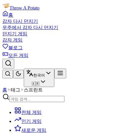
Throw A Potato
홈
감자 다시 던지기
우주에서 감자 다시 던지기
던지기 게임
감자 게임
블로그
모든 게임
한국어
🇰🇷
홈
태그
스프린트
전체 게임
인기 게임
새로운 게임