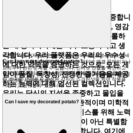
우리는 당신의 안목을 인식하고 존중합니
다. 우리는 당신의 시간이 저품질의, 영감
을 받지 못한 콘텐츠를 끝없이 스크롤하
는 데 낭비되기에는 너무 소중하다고 생
각합니다. 우리 플랫폼은 우리의 우수성
버튼이 작동하지 않으면 먼저 게임 페이지를 새로고침해 보세
Can I save my decorated potato?
요. 그래도 작동하지 않으면 일시적인 인터넷 연결 문제이거나
에 대한 약속을 증명하는 것으로, 모든 게
브라우저 관련 문제일 수 있습니다. 인터넷 연결을 확인하고
현재 "감자 꾸미기!"에는 게임 자체 내에 저장 기능이 없습니
임이 품질, 독창성, 진정한 즐거움을 제공
보기 문제(캐시/쿠키 지우기, 다른 브라우저 사용)에 대해 언급
다. 하지만 언제든지 완성된 감자의 스크린샷을 찍어 작품을
된 단계를 시도해 보세요.
하는 능력에 대해 엄선된 컬렉션입니다.
저장하고 공유할 수 있습니다!
우리는 당신의 지성을 존중하고 몰입을
향상시키는 깨끗하고 직관적이며 미학적
Can I save my decorated potato?
으로 만족스러운 인터페이스를 위해 노력
하며, 모든 클릭이 평범함이 아닌 특별함
에 더 가까워지도록 보장합니다. 여기에