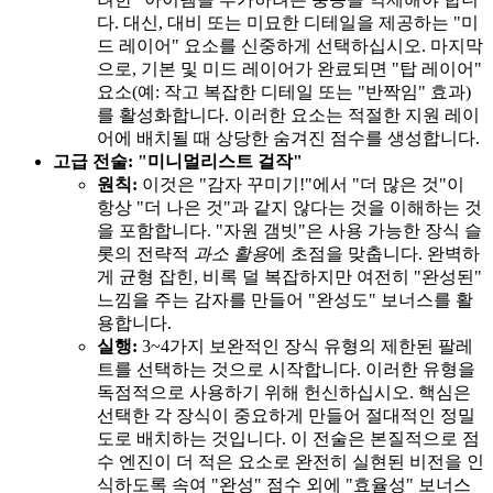
다. 대신, 대비 또는 미묘한 디테일을 제공하는 "미
드 레이어" 요소를 신중하게 선택하십시오. 마지막
으로, 기본 및 미드 레이어가 완료되면 "탑 레이어"
요소(예: 작고 복잡한 디테일 또는 "반짝임" 효과)
를 활성화합니다. 이러한 요소는 적절한 지원 레이
어에 배치될 때 상당한 숨겨진 점수를 생성합니다.
고급 전술: "미니멀리스트 걸작"
원칙:
이것은 "감자 꾸미기!"에서 "더 많은 것"이
항상 "더 나은 것"과 같지 않다는 것을 이해하는 것
을 포함합니다. "자원 갬빗"은 사용 가능한 장식 슬
롯의 전략적
과소 활용
에 초점을 맞춥니다. 완벽하
게 균형 잡힌, 비록 덜 복잡하지만 여전히 "완성된"
느낌을 주는 감자를 만들어 "완성도" 보너스를 활
용합니다.
실행:
3~4가지 보완적인 장식 유형의 제한된 팔레
트를 선택하는 것으로 시작합니다. 이러한 유형을
독점적으로 사용하기 위해 헌신하십시오. 핵심은
선택한 각 장식이 중요하게 만들어 절대적인 정밀
도로 배치하는 것입니다. 이 전술은 본질적으로 점
수 엔진이 더 적은 요소로 완전히 실현된 비전을 인
식하도록 속여 "완성" 점수 외에 "효율성" 보너스