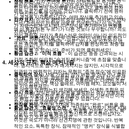
장식 버튼:
감자 주변에 위치한 이 버튼들은 추가할 수
클릭은 약속입니다. 이 습관은 무작위적이고 생각 없는
있는 다양한 장식 아이템을 나타냅니다. 클릭하여 감자
버튼 누르기를 제거하는 것입니다. 클릭하기 전에 원하
가 변신하는 것을 보세요!
는 결과를 시각화하십시오. 어떤 장식을 추가하고 있습
감자 표시:
이것은 화면의 중앙 영역으로, 여러분의 감자
니까? 전반적인 미학에 어떻게 기여합니까? 이 순간에
가 자랑스럽게 표시됩니다. 장식을 추가하면서 변화를
왜 이 특정 버튼 누르기가 다른 것보다 우수합니까? 의도
지켜보세요!
적인 클릭은 감자가 혼란스러운 엉망이 아니라 의도적인
"완료" 버튼:
장식을 모두 마쳤으면 이 버튼(보통 하단
구성이 되도록 보장하며, "완료" 보너스에 직접적인 영
또는 측면에 위치)을 클릭하여 감자를 완성하고 최종 결
향을 미칩니다.
과물을 볼 수 있습니다. 준비가 되면 클릭하세요!
황금 습관 2: "미적 흐름"
- 이 습관은 종종 간과되는 시
각적 조화의 미묘한 "숨겨진 메커니즘"에 초점을 맞춥니
4. 세상의 규칙: 핵심 메커니즘
다. 명시적으로 점수가 매겨지지는 않지만, 시각적으로
일관되고 매력적인 감자는 무형의 "존경 점수"에 미묘하
클릭하여 장식:
사용 가능한 장식 버튼 중 아무거나 클릭
게 영향을 미치며, 광범위한 분석을 통해 전체 점수와 연
하여 해당 장식을 감자에 즉시 적용하세요. 다양한 조합
관되어 있습니다. 색상 팔레트, 아이템 배치, 요소들이 서
을 시도해보세요!
로 어떻게 보완하는지 생각해 보세요. 어색한 조합은 피
즉시 적용:
장식은 해당 버튼을 클릭하는 즉시 적용되므
하세요. 이렇게 하면 최종 제품이 게임의 기본적인 미적
로 빠르고 쉽게 사용자 정의할 수 있습니다.
점수 엔진과 공명하게 됩니다.
창작물 완성:
장식된 감자에 만족하면 "완료" 버튼을 클
황금 습관 3: "효율성 스캔"
- 장식을 시작하기 전에 사용
릭하여 인터페이스 없이 예술 작품을 감상할 수 있는 특
가능한 모든 옵션을 빠르게 정신적으로 스캔하십시오.
별한 보기 모드로 들어가세요.
이것은 속도가 아니라 선견지명에 관한 것입니다. 반복
적인 요소, 독특한 장식, 잠재적인 "앵커" 장식을 식별합