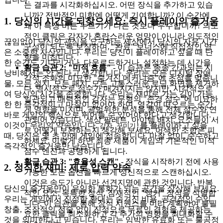
는 결과를 시각화하십시오. 어떤 장식을 추가하고 있습
니까? 전반적인 미학에 어떻게 기여합니까? 이 순간에
1. 당신의 시간을 되찾으세요: 즉시 플레이의 즐거움
왜 이 특정 버튼 누르기가 다른 것보다 우수합니까? 의도
적인 클릭은 감자가 혼란스러운 엉망이 아니라 의도적인
끊임없이 당신의 관심을 요구하는 세상에서 당신의 자유 시간
구성이 되도록 보장하며, "완료" 보너스에 직접적인 영
은 소중한 자산입니다. 우리는 당신이 플레이하고 싶을 때 단
향을 미칩니다.
한 순간도 기다리거나, 다운로드하거나, 설정하는 데 시간을
황금 습관 2: "미적 흐름"
- 이 습관은 종종 간과되는 시
낭비해서는 안 된다고 생각합니다. 우리는 모든 디지털 장애
각적 조화의 미묘한 "숨겨진 메커니즘"에 초점을 맞춥니
물, 모든 설치, 모든 패치, 모든 고통스러운 로딩 화면을 제거하
다. 명시적으로 점수가 매겨지지는 않지만, 시각적으로
여 당신의 시간을 존중합니다. 우리는 재미로 가는 길이 가능
일관되고 매력적인 감자는 무형의 "존경 점수"에 미묘하
한 한 즉각적이고 마찰이 없어야 하며, 영감이 떠오르는 순간
게 영향을 미치며, 광범위한 분석을 통해 전체 점수와 연
바로 게임의 핵심으로 뛰어들 수 있어야 한다고 생각합니다.
관되어 있습니다. 색상 팔레트, 아이템 배치, 요소들이 서
이것이 우리의 약속입니다.
를 플레이하고 싶을
감자 꾸미기!
로 어떻게 보완하는지 생각해 보세요. 어색한 조합은 피
때, 당신은 몇 초 만에 게임에 접속합니다. 마찰 없이, 순수하고
하세요. 이렇게 하면 최종 제품이 게임의 기본적인 미적
즉각적인 즐거움만 남습니다.
점수 엔진과 공명하게 됩니다.
황금 습관 3: "효율성 스캔"
- 장식을 시작하기 전에 사용
2. 정직한 재미: 제로 압력 약속
가능한 모든 옵션을 빠르게 정신적으로 스캔하십시오.
이것은 속도가 아니라 선견지명에 관한 것입니다. 반복
당신의 즐거움만이 유일한 통화가 되는 공간을 상상해 보세요.
적인 요소, 독특한 장식, 잠재적인 "앵커" 장식을 식별합
우리는 게임에서 진정한 환대는 숨겨진 비용, 공격적인 수익
니다. 이 습관을 통해 장식 시퀀스를 미리 계획하여 불필
창출, 조작적인 전술 없이 진정으로 무료인 경험을 제공하는
요한 클릭을 최소화하고 각 추가의 영향을 최대화할 수
것을 의미한다고 믿습니다. 우리는 임박한 유료화 또는 불공정