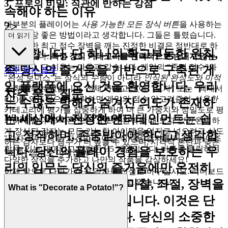
3. 프로의 비밀: 직관에 반하는 강점
속해야 하는 이유
2>
대부분의 플레이어는
사용 가능한 모든 장식 버튼
을 사용하는
것이 가장 좋은 방법이라고 생각합니다. 그들은 틀렸습니다.
더 읽기
미친 듯한 최고 점수 장벽을 깨는 진정한 비결은 정반대로 하
환영합니다. 단 하나의 확고부동한 원칙,
는 것입니다.
특정 장식 카테고리를 전략적으로 손대지 않는
것
입니다. 그 이유는 다음과 같습니다. 게임의 "존경 점수"와
즉 당신의 즐거움을 기반으로 구축된 게
자주 묻는 질문
"완성 보너스"는 장식의
수량
이 아니라
인식된 완성도와 미적
임 플랫폼에 오신 것을 환영합니다. 우리
조화
에 묶여 있습니다. 전체 카테고리(예: "모자" 또는 "액세서
자주 묻는 질문
리")를 의도적으로 생략하면 게임의 점수 알고리즘이
사용한
는 수많은 방해와 숨겨진 의도가 존재하
카테고리에 평가를 집중하게 하여 더 큰 가중치와 정밀도로 평
는 세상에서 진정한 엔터테인먼트는 쉽
What is "Decorate a Potato!"?
가하게 됩니다. 다른 모든 요소가 완벽할 때 모자
없이
완벽하
게 장식된 감자는 모든 가능한 아이템을 억지로 넣으려고 시도
고, 정직하며, 존중받아야 한다고 생각합
"감자 꾸미기!"는 자신만의 아침 식사용 감자를 커스터마이즈
하는 감자보다 점수가 더 높을 수 있으며, 시각적 혼란과 낮은
할 수 있는 재미있고 간단한 H5 게임입니다. 버튼을 클릭하여
니다. 당신의 플레이 경험을 보호하는 우
"조화" 점수로 이어집니다.
다양한 장식을 추가하고 나만의 작품을 감상하세요!
리의 임무는 당신의 즐거움에만 온전히
이제 앞으로 나아가 아침 감자를 전설로 바꾸십시오. 리더보드
집중할 수 있도록 모든 마찰, 좌절, 장벽을
는 당신의 전략적 천재성을 기다리고 있습니다!
What is "Decorate a Potato!"?
세심하게 제거하는 것입니다. 이것은 단
순한 플랫폼이 아닙니다. 당신의 소중한