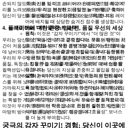
으로, 기본 및 미드 레이어가 완료되면 "탑 레이어"
손되지 않도록 확신을 가지고
리더보드의 최고 자
감자 꾸미기!
요소(예: 작고 복잡한 디테일 또는 "반짝임" 효과)
리를 노려보세요. 우리는 안전하고 공정한 놀이터를 구축하여
를 활성화합니다. 이러한 요소는 적절한 지원 레이
당신이 당신의 유산을 쌓는 데 집중할 수 있도록 합니다.
어에 배치될 때 상당한 숨겨진 점수를 생성합니다.
4. 플레이어에 대한 존중: 엄선된, 품질 우선의 세상
고급 전술: "미니멀리스트 걸작"
원칙:
이것은 "감자 꾸미기!"에서 "더 많은 것"이
항상 "더 나은 것"과 같지 않다는 것을 이해하는 것
우리는 당신의 안목을 인식하고 존중합니다. 우리는 당신의 시
을 포함합니다. "자원 갬빗"은 사용 가능한 장식 슬
간이 저품질의, 영감을 받지 못한 콘텐츠를 끝없이 스크롤하는
롯의 전략적
과소 활용
에 초점을 맞춥니다. 완벽하
데 낭비되기에는 너무 소중하다고 생각합니다. 우리 플랫폼은
게 균형 잡힌, 비록 덜 복잡하지만 여전히 "완성된"
우리의 우수성에 대한 약속을 증명하는 것으로, 모든 게임이
느낌을 주는 감자를 만들어 "완성도" 보너스를 활
품질, 독창성, 진정한 즐거움을 제공하는 능력에 대해 엄선된
용합니다.
컬렉션입니다. 우리는 당신의 지성을 존중하고 몰입을 향상시
실행:
3~4가지 보완적인 장식 유형의 제한된 팔레
키는 깨끗하고 직관적이며 미학적으로 만족스러운 인터페이
트를 선택하는 것으로 시작합니다. 이러한 유형을
스를 위해 노력하며, 모든 클릭이 평범함이 아닌 특별함에 더
독점적으로 사용하기 위해 헌신하십시오. 핵심은
가까워지도록 보장합니다. 여기에서는 수천 개의 복제된 게임
선택한 각 장식이 중요하게 만들어 절대적인 정밀
을 찾을 수 없습니다. 우리는 당신의 시간을 할애할 가치가 있
도로 배치하는 것입니다. 이 전술은 본질적으로 점
는 특별한 게임이라고 믿기 때문에
를 소개합니다.
감자 꾸미기!
수 엔진이 더 적은 요소로 완전히 실현된 비전을 인
이것이 우리의 큐레이션 약속입니다. 소음은 줄이고, 당신이
식하도록 속여 "완성" 점수 외에 "효율성" 보너스
마땅히 받아야 할 품질은 더 많이 제공합니다.
를 더 높게 부여합니다.
궁극의 감자 꾸미기! 경험: 당신이 이곳에