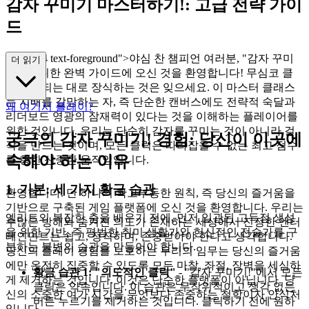
감자 꾸미기 마스터하기!: 고급 전략 가이
드
ss="mb-4 text-foreground">야심 찬 챔피언 여러분, "감자 꾸미
더 읽기
기!"를 위한 완벽 가이드에 오신 것을 환영합니다! 무심코 클
릭하고 되는 대로 장식하는 것은 잊으세요. 이 마스터 클래스
는 지배를 갈망하는 자, 즉 단순한 캔버스에도 전략적 숙달과
왜 여기서 플레이?
리더보드 영광의 잠재력이 있다는 것을 이해하는 플레이어를
위한 것입니다. 우리는 단순히 감자를 꾸미는 것이 아니라 걸
궁극의 감자 꾸미기! 경험: 당신이 이곳에
작을 만드는 것이며, 모든 클릭은 따라잡을 수 없는 최고 점수
속해야 하는 이유
를 향한 신중한 움직임입니다.
1. 기본: 세 가지 황금 습관
환영합니다. 단 하나의 확고부동한 원칙, 즉 당신의 즐거움을
기반으로 구축된 게임 플랫폼에 오신 것을 환영합니다. 우리는
엘리트의 복잡한 춤을 배우기 전에, 먼저 일관된 고득점 생성
수많은 방해와 숨겨진 의도가 존재하는 세상에서 진정한 엔터
을 위한 기반, 즉 평범한 취미 생활가와 헌신적인 전술가를 구
테인먼트는 쉽고, 정직하며, 존중받아야 한다고 생각합니다.
분하는 불변의 습관을 만들어야 합니다.
당신의 플레이 경험을 보호하는 우리의 임무는 당신의 즐거움
에만 온전히 집중할 수 있도록 모든 마찰, 좌절, 장벽을 세심하
황금 습관 1: "의도적인 클릭"
- "감자 꾸미기!"에서 모든
게 제거하는 것입니다. 이것은 단순한 플랫폼이 아닙니다. 당
클릭은 약속입니다. 이 습관은 무작위적이고 생각 없는
신의 소중한 여가 시간을 무엇보다 존중하는 철학이자 안식처
버튼 누르기를 제거하는 것입니다. 클릭하기 전에 원하
입니다.