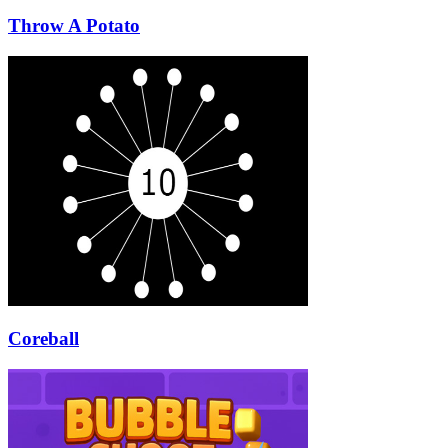
Throw A Potato
Coreball