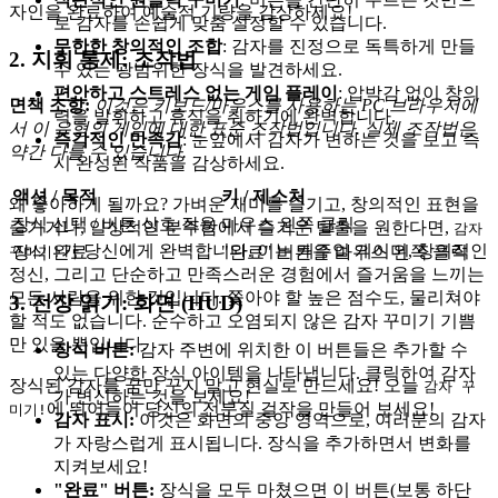
자인을 완료하여 예술적 기량을 감상하세요!
로 감자를 손쉽게 맞춤 설정할 수 있습니다.
무한한 창의적인 조합
: 감자를 진정으로 독특하게 만들
2. 지휘 통제: 조작법
수 있는 광범위한 장식을 발견하세요.
편안하고 스트레스 없는 게임 플레이
: 압박감 없이 창의
면책 조항:
이것은 키보드/마우스를 사용하는 PC 브라우저에
력을 발휘하고 휴식을 취하기에 완벽합니다.
서 이 유형의 게임에 대한 표준 조작법입니다. 실제 조작법은
즉각적인 만족감
: 눈앞에서 감자가 변하는 것을 보고 즉
약간 다를 수 있습니다.
시 완성된 작품을 감상하세요.
액션 / 목적
키 / 제스처
왜 좋아하게 될까요? 가벼운 재미를 즐기고, 창의적인 표현을
장식 선택 / 버튼 상호 작용
마우스 왼쪽 클릭
즐기거나, 일상적인 분주함에서 즐거운 탈출을 원한다면,
감자
가 당신에게 완벽합니다. 이는 캐주얼 게이머, 창의적인
장식 완료
"완료" 버튼을 마우스 왼쪽 클릭
꾸미기!
정신, 그리고 단순하고 만족스러운 경험에서 즐거움을 느끼는
모든 사람을 위한 것입니다. 쫓아야 할 높은 점수도, 물리쳐야
3. 전장 읽기: 화면 (HUD)
할 적도 없습니다. 순수하고 오염되지 않은 감자 꾸미기 기쁨
만 있을 뿐입니다.
장식 버튼:
감자 주변에 위치한 이 버튼들은 추가할 수
있는 다양한 장식 아이템을 나타냅니다. 클릭하여 감자
장식된 감자를 꿈만 꾸지 말고 현실로 만드세요! 오늘
감자 꾸
가 변신하는 것을 보세요!
에 뛰어들어 당신의 전분질 걸작을 만들어 보세요!
미기!
감자 표시:
이것은 화면의 중앙 영역으로, 여러분의 감자
가 자랑스럽게 표시됩니다. 장식을 추가하면서 변화를
지켜보세요!
"완료" 버튼:
장식을 모두 마쳤으면 이 버튼(보통 하단