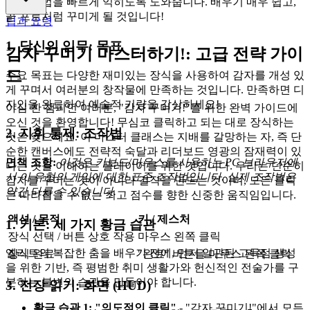
드는 방법을 빠르게 익히도록 도와줍니다. 배우기 매우 쉽고,
곧 프로처럼 꾸미게 될 것입니다!
팁과 요령
1. 당신의 임무: 목표
감자 꾸미기 마스터하기!: 고급 전략 가이
드
주요 목표는 다양한 재미있는 장식을 사용하여 감자를 개성 있
게 꾸며서 여러분의 창작물에 만족하는 것입니다. 만족하면 디
자인을 완료하여 예술적 기량을 감상하세요!
야심 찬 챔피언 여러분, "감자 꾸미기!"를 위한 완벽 가이드에
오신 것을 환영합니다! 무심코 클릭하고 되는 대로 장식하는
2. 지휘 통제: 조작법
것은 잊으세요. 이 마스터 클래스는 지배를 갈망하는 자, 즉 단
순한 캔버스에도 전략적 숙달과 리더보드 영광의 잠재력이 있
면책 조항:
이것은 키보드/마우스를 사용하는 PC 브라우저에
다는 것을 이해하는 플레이어를 위한 것입니다. 우리는 단순히
서 이 유형의 게임에 대한 표준 조작법입니다. 실제 조작법은
감자를 꾸미는 것이 아니라 걸작을 만드는 것이며, 모든 클릭
약간 다를 수 있습니다.
은 따라잡을 수 없는 최고 점수를 향한 신중한 움직임입니다.
액션 / 목적
키 / 제스처
1. 기본: 세 가지 황금 습관
장식 선택 / 버튼 상호 작용
마우스 왼쪽 클릭
엘리트의 복잡한 춤을 배우기 전에, 먼저 일관된 고득점 생성
장식 완료
"완료" 버튼을 마우스 왼쪽 클릭
을 위한 기반, 즉 평범한 취미 생활가와 헌신적인 전술가를 구
분하는 불변의 습관을 만들어야 합니다.
3. 전장 읽기: 화면 (HUD)
황금 습관 1: "의도적인 클릭"
- "감자 꾸미기!"에서 모든