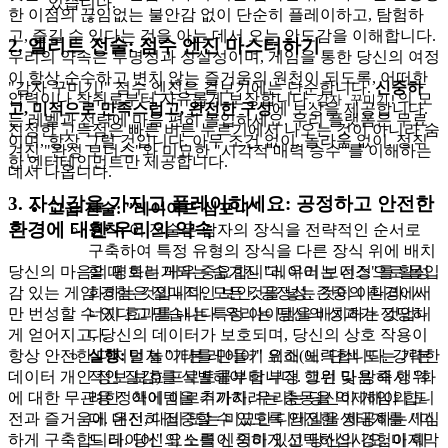
있습니다.
한 이점의 끊임없는 불안감 없이 단순히 플레이하고, 탐험하
고, 즐길 수 있다는 것을 아는 데서 오는 안도감을 이해합니다.
2. 엘리트 전술: 점수 엔진 마스터하기
우리의 약속은 투명성과 성실성이며, 게임을 통한 당신의 여정
이 항상 순수하고 변치 않는 즐거움의 원천이 되도록, 어떠한
"감자 꾸미기!" 점수 엔진은 겉보기에는 단순합니다.
신중하
압력이나 착취로부터 자유롭게 보장합니다.
의 모
감자 꾸미기!
고, 미적으로 만족스럽고, 완전한 구성
에 보상을 제공합니다.
든 레벨과 전략에 마음 편히 몰입하세요. 우리 플랫폼은 무료
진정한 고득점은 빠른 버튼 누르기에서 나오는 것이 아니라 숨
이며, 항상 그럴 것입니다. 아무 조건 없이, 놀라움 없이, 정직
겨진 "완성 보너스"와 미묘한 "시각적 매력 승수"를 이해하는
한 엔터테인먼트만 제공합니다.
데서 나옵니다.
3. 자신감을 가지고 플레이하세요: 공정하고 안전한
고급 전술: "레이어드 심포니"
환경에 대한 우리의 약속
원칙:
이 전술은 감자의 장식을 전략적인 순서로
구축하여 특정 유형의 장식을 다른 장식 위에 배치
할 때 트리거되는 숨겨진 "레이어 보너스"를 활성
당신의 마음의 평화는 매우 중요합니다. 우리는 진정으로 몰입
화하는 것입니다. 모든 것을 넣는 것이 아니라, 시
감 있는 게임 경험은 절대적인 보안, 공정성, 존중의 환경에서
너지 효과를 내는 특정 아이템을 배치하는 것입니
만 번성할 수 있다고 믿습니다. 우리는 당신의 성과가 정당하
다.
게 얻어지고, 당신의 데이터가 보호되며, 당신의 상호 작용이
실행:
먼저 "기본 레이어" 요소(예: 단색 또는 기본
항상 안전한 디지털 놀이터를 만들기 위해 노력합니다. 강력한
적인 질감)를 식별해야 합니다. 그런 다음 즉시 "화
데이터 개인 정보 보호 프로토콜부터 부정 행위 및 방해 행위
려한" 아이템을 추가하려는 충동을 억제해야 합니
에 대한 무관용 정책에 이르기까지, 우리는 당신이 게임의 도
다. 대신, 대비 또는 미묘한 디테일을 제공하는 "미
전과 즐거움에 온전히 집중할 수 있도록 안전한 생태계를 세심
드 레이어" 요소를 신중하게 선택하십시오. 마지막
하게 구축합니다. 당신의 노력이 의미 있고 당신의 경험이 훼