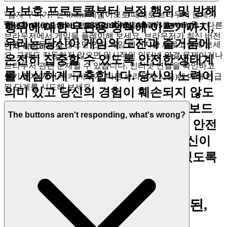
보 보호 프로토콜부터 부정 행위 및 방해
"감자 꾸미기!"는 iframe 게임이므로 때때로 브라우저 문제가
The buttons aren't responding, what's wrong?
행위에 대한 무관용 정책에 이르기까지,
발생할 수 있습니다. 브라우저의 캐시와 쿠키를 지우거나 다른
브라우저에서 게임을 플레이해 보세요. 브라우저가 최신 버전
우리는 당신이 게임의 도전과 즐거움에
버튼이 작동하지 않으면 먼저 게임 페이지를 새로고침해 보세
인지 확인하세요.
요. 그래도 작동하지 않으면 일시적인 인터넷 연결 문제이거나
온전히 집중할 수 있도록 안전한 생태계
브라우저 관련 문제일 수 있습니다. 인터넷 연결을 확인하고
를 세심하게 구축합니다. 당신의 노력이
보기 문제(캐시/쿠키 지우기, 다른 브라우저 사용)에 대해 언급
된 단계를 시도해 보세요.
의미 있고 당신의 경험이 훼손되지 않도
록 확신을 가지고
리더보드
감자 꾸미기!
The buttons aren't responding, what's wrong?
의 최고 자리를 노려보세요. 우리는 안전
하고 공정한 놀이터를 구축하여 당신이
당신의 유산을 쌓는 데 집중할 수 있도록
합니다.
4. 플레이어에 대한 존중: 엄선된,
품질 우선의 세상