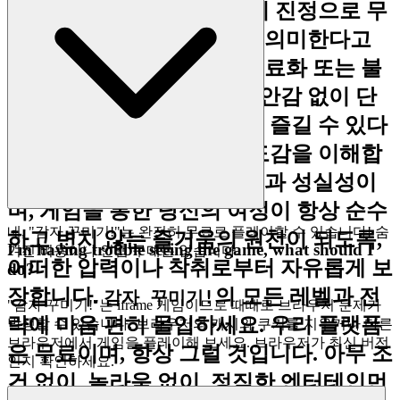
익 창출, 조작적인 전술 없이 진정으로 무
료인 경험을 제공하는 것을 의미한다고
믿습니다. 우리는 임박한 유료화 또는 불
공정한 이점의 끊임없는 불안감 없이 단
순히 플레이하고, 탐험하고, 즐길 수 있다
는 것을 아는 데서 오는 안도감을 이해합
니다. 우리의 약속은 투명성과 성실성이
며, 게임을 통한 당신의 여정이 항상 순수
네, "감자 꾸미기!"는 완전히 무료로 플레이할 수 있습니다! 숨
하고 변치 않는 즐거움의 원천이 되도록,
I'm having trouble seeing the game, what should I
겨진 비용이나 인앱 구매는 없습니다.
어떠한 압력이나 착취로부터 자유롭게 보
do?
장합니다.
의 모든 레벨과 전
감자 꾸미기!
"감자 꾸미기!"는 iframe 게임이므로 때때로 브라우저 문제가
략에 마음 편히 몰입하세요. 우리 플랫폼
발생할 수 있습니다. 브라우저의 캐시와 쿠키를 지우거나 다른
브라우저에서 게임을 플레이해 보세요. 브라우저가 최신 버전
은 무료이며, 항상 그럴 것입니다. 아무 조
인지 확인하세요.
건 없이, 놀라움 없이, 정직한 엔터테인먼