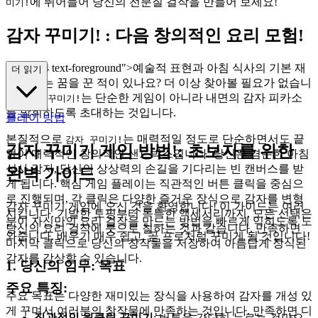
에 뛰어들어 당신의 전분질 걸작을 만들어 보세요!
미기!
감자 꾸미기! : 다음 창의적인 요리 모험!
ss="mb-4 text-foreground">예술적 표현과 아침 식사의 기본 재
더 읽기
료를 섞는 꿈을 꾼 적이 있나요? 더 이상 찾아볼 필요가 없습니
다!
는 단순한 게임이 아니라 내면의 감자 피카소
감자 꾸미기!
를 발휘하도록 초대하는 것입니다.
플레이 방법
본질적으로
는 매력적일 정도로 단순하면서도 끝
감자 꾸미기!
감자 꾸미기 게임 방법!: 초보자를 위한
없이 매력적인 창의적인 샌드박스입니다. 당신은 겸손한 아침
식사 감자, 당신의 상상력의 손길을 기다리는 빈 캔버스를 받
완벽 가이드
게 됩니다. 핵심 게임 플레이는 직관적인 버튼 클릭을 중심으
로 진행되며, 각 클릭은 다양한 즐거운 장식으로 감자를 변형
감자 꾸미기 게임에 오신 것을 환영합니다! 이 가이드는 여러
시킵니다. 기발한 토핑부터 독특한 액세서리까지, 모든 선택은
분이 자신만의 요리 걸작을 만드는 방법을 빠르게 익히도록 도
당신의 요리 걸작에 붓으로 칠하는 것과 같습니다. 만족하면
와줍니다. 배우기 매우 쉽고, 곧 프로처럼 꾸미게 될 것입니다!
마지막 클릭으로 당신의 창작물을 저장하여 아름답게 장식된
감자를 감상할 수 있습니다.
1. 당신의 임무: 목표
주요 특징:
주요 목표는 다양한 재미있는 장식을 사용하여 감자를 개성 있
게 꾸며서 여러분의 창작물에 만족하는 것입니다. 만족하면 디
직관적인 원클릭 꾸미기
: 버튼을 간단히 누르는 것만으