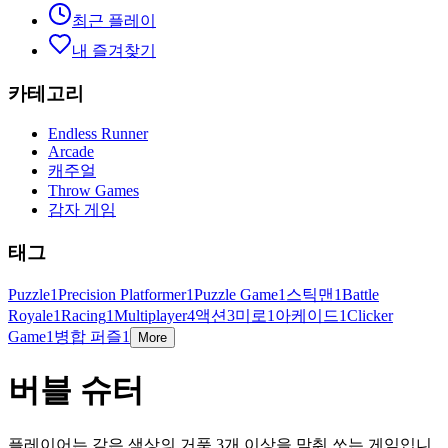
최근 플레이
내 즐겨찾기
카테고리
Endless Runner
Arcade
캐주얼
Throw Games
감자 게임
태그
Puzzle
1
Precision Platformer
1
Puzzle Game
1
스틱맨
1
Battle
Royale
1
Racing
1
Multiplayer
4
액션
3
미로
1
아케이드
1
Clicker
Game
1
병합 퍼즐
1
More
버블 슈터
플레이어는 같은 색상의 거품 3개 이상을 맞춰 쏘는 게임입니